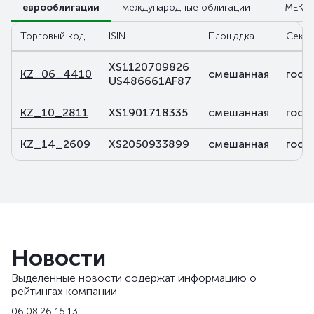
еврооблигации
международные облигации
МЕКК
Торговый код
ISIN
Площадка
Сект
XS1120709826
KZ_06_4410
смешанная
госу
US486661AF87
KZ_10_2811
XS1901718335
смешанная
госу
KZ_14_2609
XS2050933899
смешанная
госу
Новости
Выделенные новости содержат информацию о
рейтингах компании
06.08.26 15:13