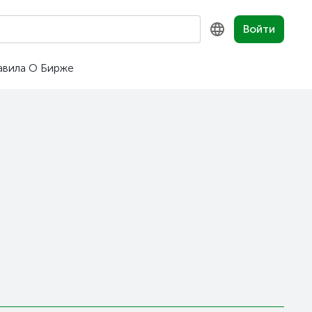
Войти
авила
О Бирже
KZ
RU
EN