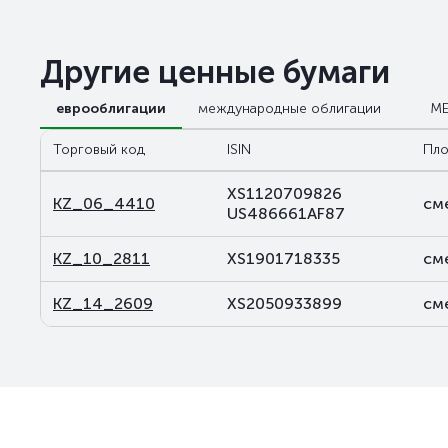
Другие ценные бумаги
еврооблигации
международные облигации
М
Торговый код
ISIN
Пло
XS1120709826
KZ_06_4410
см
US486661AF87
KZ_10_2811
XS1901718335
см
KZ_14_2609
XS2050933899
см