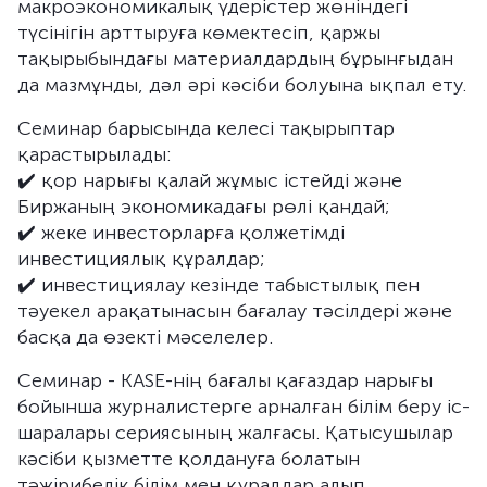
макроэкономикалық үдерістер жөніндегі
түсінігін арттыруға көмектесіп, қаржы
тақырыбындағы материалдардың бұрынғыдан
да мазмұнды, дәл әрі кәсіби болуына ықпал ету.
Семинар барысында келесі тақырыптар
қарастырылады:
✔️ қор нарығы қалай жұмыс істейді және
Биржаның экономикадағы рөлі қандай;
✔️ жеке инвесторларға қолжетімді
инвестициялық құралдар;
✔️ инвестициялау кезінде табыстылық пен
тәуекел арақатынасын бағалау тәсілдері және
басқа да өзекті мәселелер.
Семинар - KASE-нің бағалы қағаздар нарығы
бойынша журналистерге арналған білім беру іс-
шаралары сериясының жалғасы. Қатысушылар
кәсіби қызметте қолдануға болатын
тәжірибелік білім мен құралдар алып,