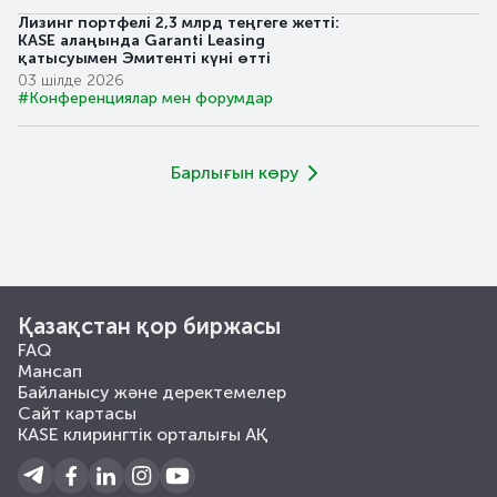
Лизинг портфелі 2,3 млрд теңгеге жетті:
KASE алаңында Garanti Leasing
қатысуымен Эмитенті күні өтті
03 шілде 2026
#Конференциялар мен форумдар
Барлығын көру
Қазақстан қор биржасы
FAQ
Мансап
Байланысу және деректемелер
Сайт картасы
KASE клирингтік орталығы АҚ