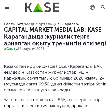
KZ
Басты бет
/
Медиа орталық
/
Іс-шаралар
/
CAPITAL MARKET MEDIA LAB: KASE
RU
Қарағандыда журналистерге
арналған оқыту тренингін өткізеді
EN
#Оқыту
24 маусым 2026
Қазақстан қор биржасы (KASE) Қарағанды БАҚ
өкілдерін Қазақстан журналистері үшін
қаржылық сауаттылық бойынша 2026 жылғы 24
маусымда сағат 09:30-да өткізілетін тәжірибелік
семинарға қатысуға шақырады.
💡 Іс-шараның мақсаты - БАҚ өкілдерінің қор
нарығы, инвестициялық құралдар және