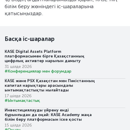
білім беру жөніндегі іс-шараларына
қатысыңыздар.
Басқа іс-шаралар
KASE Digital Assets Platform
платформасымен бірге Қазақстанның
цифрлық активтер нарығын дамыту
31 шілде 2026
#Конференциялар мен форумдар
KASE және PSX Қазақстан мен Пәкістанның
капитал нарықтары арасындағы
ынтымақтастықты нығайтады
17 шілде 2026
#Ынтымақтастық
Инвестициялауды үйрену енді
бұрынғыдан да оңай: KASE Academy жаңа
білім беру платформасын іске қосты
15 шілде 2026
#Оқыту