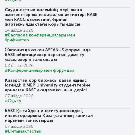
Сауда-саттық көлемінің өсуі, жаңа
эмитенттер және цифрлық активтер: KASE
мен KACC қызметінің бірінші
жартыжылдықтағы қорытындысы
14 шілде 2026
#Баспасөз конференциялары мен
брифингтер
Жапонияда өткен ASEAN+3 форумында
KASE облигациялар нарығын дамыту
мәселелерін талқылады
08 шілде 2026
#Конференциялар мен форумдар
Қазақстан қор биржасы қалай жұмыс
істейді: KIMEP University студенттеріне
арналған KASE академиясының дәрісі
07 шілде 2026
#Оқыту
KASE Қытайдың институционалдық
инвесторларына Қазақстанның капитал
нарығын таныстырды
07 шілде 2026
#Ынтымақтастық