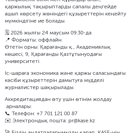
қаржылық тақырыптарды сапалы деңгейде
ашып көрсету жөніндегі құзыреттерін кеңейту
мүмкіндігіне ие болады.
🗓️ 2026 жылғы 24 маусым 09:30-да
📍 Форматы: оффлайн.
Өтетін орны: Қарағанды қ., Академиялық
көшесі, 9, Қарағанды Қазтұтынуодағы
университеті.
Іс-шараға экономика және қаржы саласындағы
кәсіби құзыреттерін дамытуға мүдделі
журналистер шақырылады.
Аккредитациядан өту үшін өтінім жолдау
арналары:
📞 Телефон: +7 701 121 00 87
✉️ Электрондық пошта: pr@kase.kz
🚀 Біздің аңдатпаларымызды қарап, KASE-нің