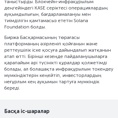
таныстырды. Блокчейн-инфрақұрылым
деңгейіндегі KASE серіктесі операциялардың
ауқымдылығын, бағдарламалануы мен
тиімділігін қамтамасыз ететін Solana
Foundation болды.
Биржа Басқармасының төрағасы
платформаның әзірленіп қойғанын және
реттеушілік іске қосуға дайындалып жатқанын
атап өтті. Бірінші кезеңде пайдаланушыларға
қарапайым әрі түсінікті құралдар қолжетімді
болады, ал болашақта инфрақұрылым токендеу
мүмкіндіктерін кеңейтіп, инвесторлардың
неғұрлым кең ауқымын тартуға мүмкіндік
береді.
Басқа іс-шаралар