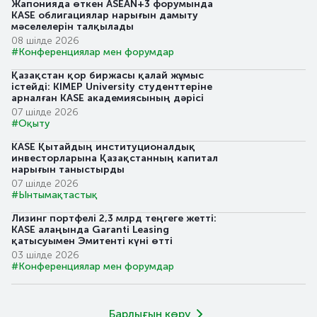
Жапонияда өткен ASEAN+3 форумында
KASE облигациялар нарығын дамыту
мәселелерін талқылады
08 шілде 2026
#Конференциялар мен форумдар
Қазақстан қор биржасы қалай жұмыс
істейді: KIMEP University студенттеріне
арналған KASE академиясының дәрісі
07 шілде 2026
#Оқыту
KASE Қытайдың институционалдық
инвесторларына Қазақстанның капитал
нарығын таныстырды
07 шілде 2026
#Ынтымақтастық
Лизинг портфелі 2,3 млрд теңгеге жетті:
KASE алаңында Garanti Leasing
қатысуымен Эмитенті күні өтті
03 шілде 2026
#Конференциялар мен форумдар
Барлығын көру