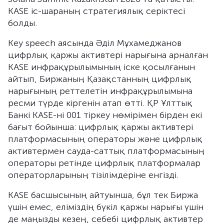
KASE іс-шараның стратегиялық серіктесі
болды.
Key speech аясында Әділ Мұхамеджанов
цифрлық қаржы активтері нарығына арналған
KASE инфрақұрылымының іске қосылғанын
айтып, Биржаның Қазақстанның цифрлық
нарығының реттелетін инфрақұрылымына
ресми түрде кіргенін атап өтті. ҚР Ұлттық
Банкі KASE-ні 001 тіркеу нөмірімен бірден екі
бағыт бойынша: цифрлық қаржы активтері
платформасының операторы және цифрлық
активтермен сауда-саттық платформасының
операторы ретінде цифрлық платформалар
операторларының тізілімдеріне енгізді.
KASE басшысының айтуынша, бұл тек Биржа
үшін емес, еліміздің бүкіл қаржы нарығы үшін
де маңызды кезең, себебі цифрлық активтер