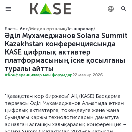
KZ
Басты бет
/
Медиа орталық
/
Іс-шаралар
/
Әділ Мұхамеджанов Solana Summit
RU
Kazakhstan конференциясында
KASE цифрлық активтер
EN
платформасының іске қосылғаны
туралы айтты
#Конференциялар мен форумдар
22 мамыр 2026
"Қазақстан қор биржасы" АҚ (KASE) Басқарма
төрағасы Әділ Мұхамеджанов Алматыда өткен
цифрлық активтерге, токендеуге және жаңа
буындағы қаржы технологияларын дамытуға
арналған алғашқы халықаралық конференция –
Solana Summit Kazakhstan 2026-ға қатысты.