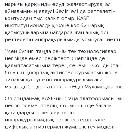
нарығы қарқынды өсуді жалғастыруда, ал
айналымның елеулі бөлігі әлі де реттелетін
контурдан тыс қалып отыр. KASE
институционалдық және кәсіби нарық
қатысушыларына бағдарланған ашық әрі
реттелетін инфрақұрылымды ұсынуға ниетті.
"Мен бүгінгі таңда сенім тек технологиялар
негізінде емес, серіктестік негізінде де
қалыптасатынына терең сенемін. Сондықтан
біз үшін цифрлық активтер құрылатын және
айналысқа түсетін инфрақұрылым аса
маңызды", – деп атап өтті Әділ Мұхамеджанов.
Ол сондай-ақ KASE-нің жаңа платформасының
негізгі элементтерін, соның ішінде бағалы
қағаздарды токендеу тетігін,
инфрақұрылымдық серіктестерді және
цифрлық активтермен жұмыс істеу моделін