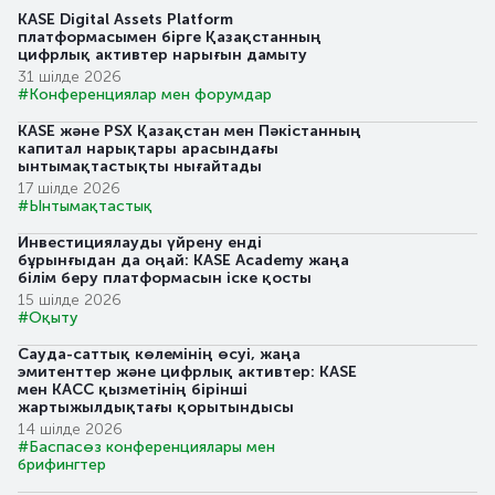
KASE Digital Assets Platform
платформасымен бірге Қазақстанның
цифрлық активтер нарығын дамыту
31 шілде 2026
#Конференциялар мен форумдар
KASE және PSX Қазақстан мен Пәкістанның
капитал нарықтары арасындағы
ынтымақтастықты нығайтады
17 шілде 2026
#Ынтымақтастық
Инвестициялауды үйрену енді
бұрынғыдан да оңай: KASE Academy жаңа
білім беру платформасын іске қосты
15 шілде 2026
#Оқыту
Сауда-саттық көлемінің өсуі, жаңа
эмитенттер және цифрлық активтер: KASE
мен KACC қызметінің бірінші
жартыжылдықтағы қорытындысы
14 шілде 2026
#Баспасөз конференциялары мен
брифингтер