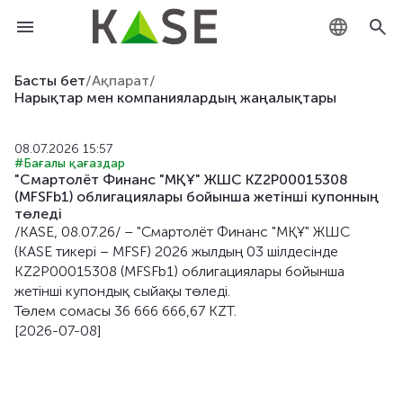
KZ
Басты бет
/
Ақпарат
/
Нарықтар мен компаниялардың жаңалықтары
RU
08.07.2026 15:57
EN
#Бағалы қағаздар
"Смартолёт Финанс "МҚҰ" ЖШС KZ2P00015308
(MFSFb1) облигациялары бойынша жетiншi купонның
төледi
/KASE, 08.07.26/ – "Смартолёт Финанс "МҚҰ" ЖШС
(KASE тикері – MFSF) 2026 жылдың 03 шiлдесiнде
KZ2P00015308 (MFSFb1) облигациялары бойынша
жетiншi купондық сыйақы төледі.
Төлем сомасы 36 666 666,67 KZT.
[2026-07-08]