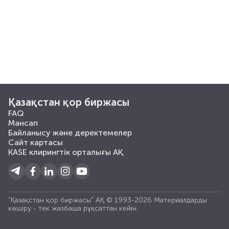
Қазақстан қор биржасы
FAQ
Мансап
Байланысу және деректемелер
Сайт картасы
KASE клирингтік орталығы АҚ
"Қазақстан қор биржасы" АҚ © 1993-2026 Материалдарды
көшiру - тек жазбаша рұқсаттан кейiн.