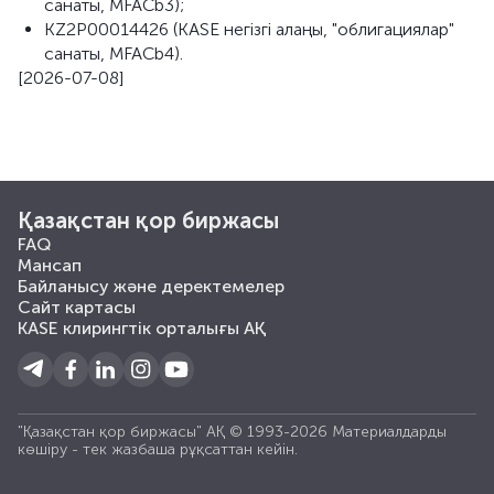
санаты, MFACb3);
KZ2P00014426 (KASE негізгі алаңы, "облигациялар"
санаты, MFACb4).
[2026-07-08]
Қазақстан қор биржасы
FAQ
Мансап
Байланысу және деректемелер
Сайт картасы
KASE клирингтік орталығы АҚ
"Қазақстан қор биржасы" АҚ © 1993-2026 Материалдарды
көшiру - тек жазбаша рұқсаттан кейiн.