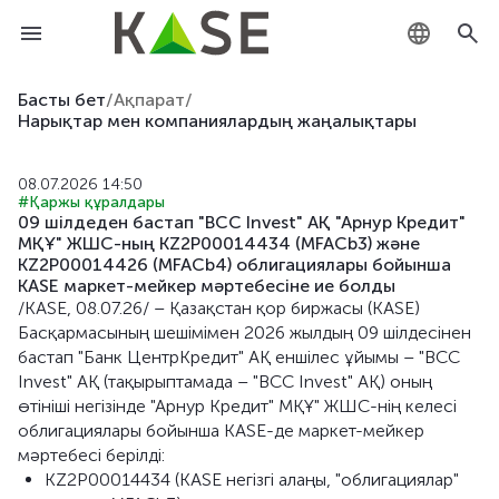
KZ
Басты бет
/
Ақпарат
/
Нарықтар мен компаниялардың жаңалықтары
RU
08.07.2026 14:50
EN
#Қаржы құралдары
09 шілдеден бастап "BCC Invest" АҚ "Арнур Кредит"
МҚҰ" ЖШС-ның KZ2P00014434 (MFACb3) және
KZ2P00014426 (MFACb4) облигациялары бойынша
KASE маркет-мейкер мәртебесіне ие болды
/KASE, 08.07.26/ – Қазақстан қор биржасы (KASE)
Басқармасының шешімімен 2026 жылдың 09 шілдесінен
бастап "Банк ЦентрКредит" АҚ еншілес ұйымы – "BCC
Invest" АҚ (тақырыптамада – "BCC Invest" АҚ) оның
өтініші негізінде "Арнур Кредит" МҚҰ" ЖШС-нің келесі
облигациялары бойынша KASE-де маркет-мейкер
мәртебесі берілді:
KZ2P00014434 (KASE негізгі алаңы, "облигациялар"