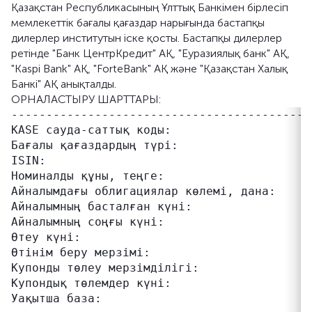
Қазақстан Республикасының Ұлттық Банкімен бірлесіп
мемлекеттік бағалы қағаздар нарығында бастапқы
дилерлер институтын іске қосты. Бастапқы дилерлер
ретінде "Банк ЦентрКредит" АҚ, "Еуразиялық банк" АҚ,
"Kaspi Bank" АҚ, "ForteBank" АҚ және "Қазақстан Халық
Банкі" АҚ анықталды.
ОРНАЛАСТЫРУ ШАРТТАРЫ:
-------------------------------------------
KASE сауда-саттық коды:                    
Бағалы қағаздардың түрі:                    
ISIN:                                      
Номиналды құны, теңге:                      
Айналымдағы облигациялар көлемі, дана:      
Айналымның басталған күні:                  
Айналымның соңғы күні:                      
Өтеу күні:                                  
Өтінім беру мерзімі:                       
Купонды төлеу мерзімділігі:                
Купондық төлемдер күні:                    
Уақытша база:                               