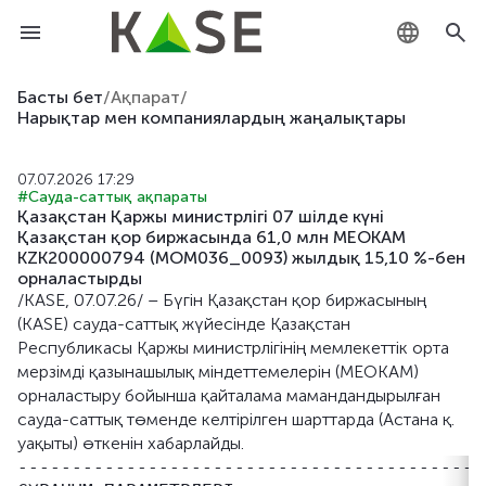
KZ
Басты бет
/
Ақпарат
/
Нарықтар мен компаниялардың жаңалықтары
RU
07.07.2026 17:29
EN
#Сауда-саттық ақпараты
Қазақстан Қаржы министрлігі 07 шілде күні
Қазақстан қор биржасында 61,0 млн МЕОКАМ
KZK200000794 (MOM036_0093) жылдық 15,10 %-бен
орналастырды
/KASE, 07.07.26/ – Бүгін Қазақстан қор биржасының
(KASE) сауда-саттық жүйесінде Қазақстан
Республикасы Қаржы министрлігінің мемлекеттік орта
мерзімді қазынашылық міндеттемелерін (МЕОКАМ)
орналастыру бойынша қайталама мамандандырылған
сауда-саттық төменде келтірілген шарттарда (Астана қ.
уақыты) өткенін хабарлайды.
-------------------------------------------