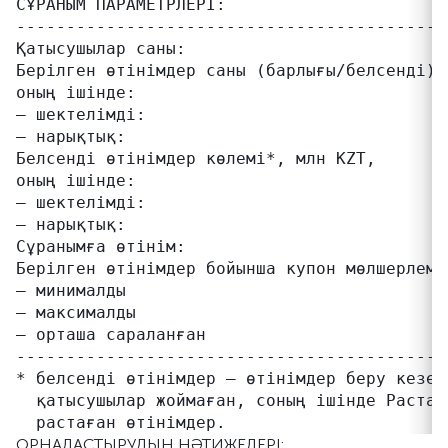
СҰРАНЫМ ПАРАМЕТРЛЕРІ:

-------------------------------------------
Қатысушылар саны:                          
Берілген өтінімдер саны (барлығы/белсенді),
оның ішінде:

– шектелімді:                              
– нарықтық:                                
Белсенді өтінімдер көлемі*, млн KZT,       
оның ішінде:

– шектелімді:                              
– нарықтық:                                
Сұранымға өтінім:                          
Берілген өтінімдер бойынша купон мөлшерлеме
– минималды                                
– максималды                               
– орташа сараланған                        
-------------------------------------------
* белсенді өтінімдер – өтінімдер беру кезең
  қатысушылар жоймаған, соның ішінде Растау
ОРНАЛАСТЫРУДЫҢ НӘТИЖЕЛЕРІ: