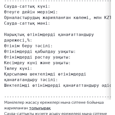
-------------------------------------------
Сауда-саттық күні:                          
Өтеуге дейін мерзімі:                       
Орналастырудың жарияланған көлемі, млн KZT:
Сауда-саттық мәні:                         
                                           
Нарықтық өтінімдерді қанағаттандыру         
дәрежесі,%:

Өтінім беру тәсілі:                        
Өтінімдерді қабылдау уақыты:               
Өтінімдерді растау уақыты:                 
Кесімдеу күні және уақыты:                  
Төлеу күні:                                
Қарсылама шектелімді өтінімдерді           
қанағатандыру тәсілі:                      
Шектелімді өтінімдерді қанағаттандыру әдісі
                                            
Мәмілелер жасасу ережелері мына сілтеме бойынша
жарияланған
толығырақ
Сауда-саттықты жүзеге асыру ережелері мына сілтеме