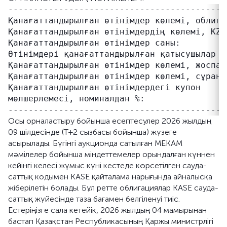
-------------------------------------------
Қанағаттандырылған өтінімдер көлемі, облига
Қанағаттандырылған өтінімдердің көлемі, KZT
Қанағаттандырылған өтінімдер саны:         
Өтінімдері қанағаттандырылған қатысушылар с
Қанағаттандырылған өтінімдер көлемі, жоспар
Қанағаттандырылған өтінімдер көлемі, сұраны
Қанағаттандырылған өтінімдердегі купон     
мөлшерлемесі, номиналдан %:

Осы орналастыру бойынша есептесулер 2026 жылдың
09 шілдесінде (Т+2 сызбасы бойынша) жүзеге
асырылады. Бүгінгі аукционда сатылған МЕКАМ
мәмілелер бойынша міндеттемелер орындалған күннен
кейінгі келесі жұмыс күні кестеде көрсетілген сауда-
саттық кодымен KASE қайталама нарығында айналысқа
жіберілетін болады. Бұл ретте облигациялар KASE сауда-
саттық жүйесінде таза бағамен белгіленуі тиіс.
Естеріңізге сала кетейік, 2026 жылдың 04 мамырынан
бастап Қазақстан Республикасының Қаржы министрлігі