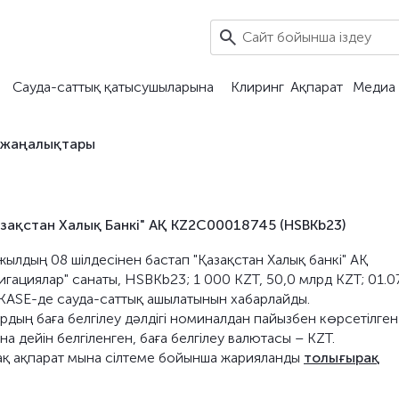
Сауда-саттық қатысушыларына
Клиринг
Ақпарат
Медиа 
 жаңалықтары
зақстан Халық Банкі" АҚ KZ2C00018745 (HSBKb23)
жылдың 08 шілдесінен бастап "Қазақстан Халық банкі" АҚ
гациялар" санаты, HSBKb23; 1 000 KZT, 50,0 млрд KZT; 01.07
KASE-де сауда-саттық ашылатынын хабарлайды.
дың баға белгілеу дәлдігі номиналдан пайызбен көрсетілген
а дейін белгіленген, баға белгілеу валютасы – KZT.
ақ ақпарат мына сілтеме бойынша жарияланды
толығырақ