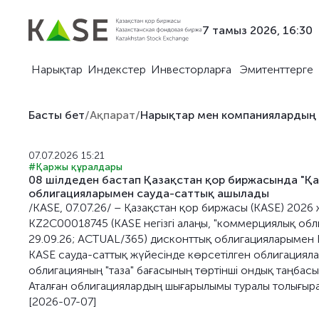
7 тамыз 2026, 16:30
Нарықтар
Индекстер
Инвесторларға
Эмитенттерге
Басты бет
/
Ақпарат
/
Нарықтар мен компаниялардың
07.07.2026 15:21
#Қаржы құралдары
08 шілдеден бастап Қазақстан қор биржасында "Қа
облигацияларымен сауда-саттық ашылады
/KASE, 07.07.26/ – Қазақстан қор биржасы (KASE) 2026 
KZ2C00018745 (KASE негізгі алаңы, "коммерциялық обли
29.09.26; ACTUAL/365) дисконттық облигацияларымен 
KASE сауда-саттық жүйесінде көрсетілген облигациялар
облигацияның "таза" бағасының төртінші ондық таңбасын
Аталған облигациялардың шығарылымы туралы толығыр
[2026-07-07]