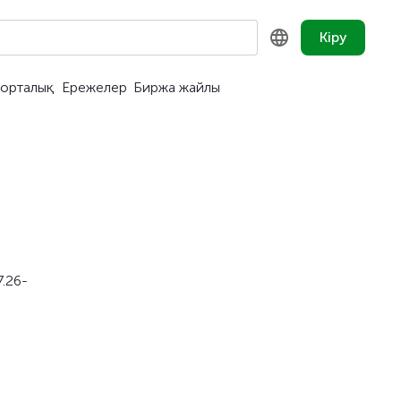
Кіру
орталық
Ережелер
Биржа жайлы
KZ
RU
EN
.26-