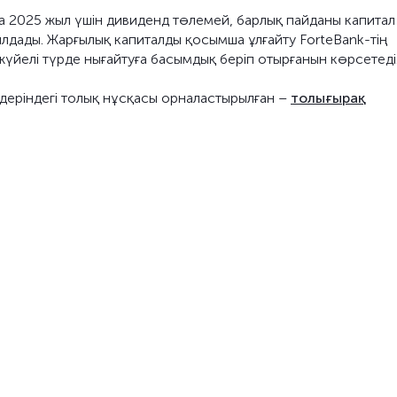
а 2025 жыл үшін дивиденд төлемей, барлық пайданы капитал
ылдады. Жарғылық капиталды қосымша ұлғайту ForteBank-тің
үйелі түрде нығайтуға басымдық беріп отырғанын көрсетеді
лдеріндегі толық нұсқасы орналастырылған –
толығырақ