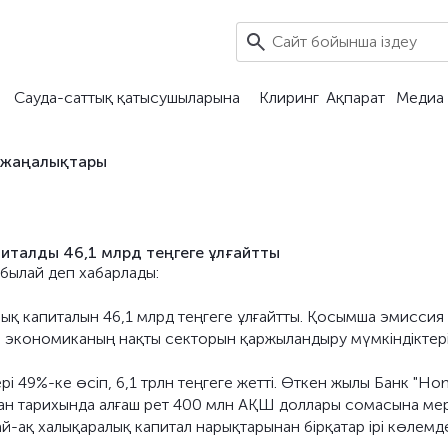
Сауда-саттық қатысушыларына
Клиринг
Ақпарат
Медиа 
 жаңалықтары
питалды 46,1 млрд теңгеге ұлғайтты
) былай деп хабарлады:
лық капиталын 46,1 млрд теңгеге ұлғайтты. Қосымша эмиссия
п, экономиканың нақты секторын қаржыландыру мүмкіндіктер
 49%-ке өсіп, 6,1 трлн теңгеге жетті. Өткен жылы Банк "H
стан тарихында алғаш рет 400 млн АҚШ доллары сомасына мер
-ақ халықаралық капитал нарықтарынан бірқатар ірі көлемде