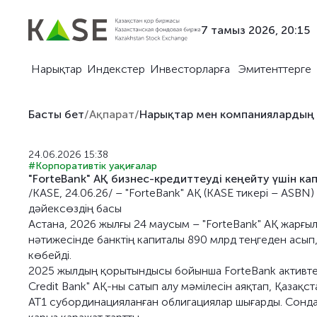
7 тамыз 2026, 20:15
Нарықтар
Индекстер
Инвесторларға
Эмитенттерге
Басты бет
/
Ақпарат
/
Нарықтар мен компаниялардың
24.06.2026 15:38
#Корпоративтік уақиғалар
"ForteBank" АҚ бизнес-кредиттеуді кеңейту үшін ка
/KASE, 24.06.26/ – "ForteBank" АҚ (KASE тикері – ASBN
дәйексөздің басы
Астана, 2026 жылғы 24 маусым – "ForteBank" АҚ жарғы
нәтижесінде банктің капиталы 890 млрд теңгеден асы
көбейді.
2025 жылдың қорытындысы бойынша ForteBank активтері
Credit Bank" АҚ-ны сатып алу мәмілесін аяқтап, Қазақ
AT1 субординацияланған облигациялар шығарды. Сондай