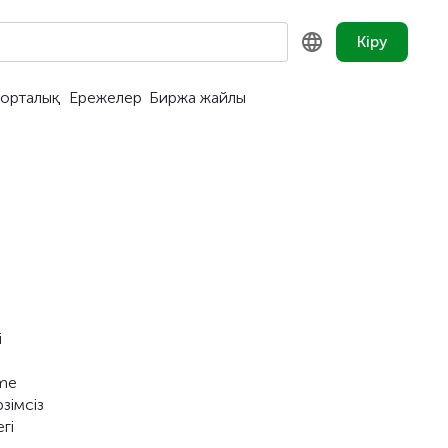
Кіру
орталық
Ережелер
Биржа жайлы
KZ
RU
EN
і
ome
зімсіз
гі