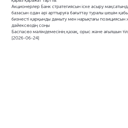
қарыз қаражат тартты.
Акционерлер Банк стратегиясын іске асыру мақсатынд
базасын одан әрі арттыруға бағыттау туралы шешім қаб
бизнесті қарқынды дамыту мен нарықтағы позициясын ж
дәйексөздің соңы
Баспасөз мәлімдемесінің қазақ, орыс және ағылшын ті
[2026-06-24]