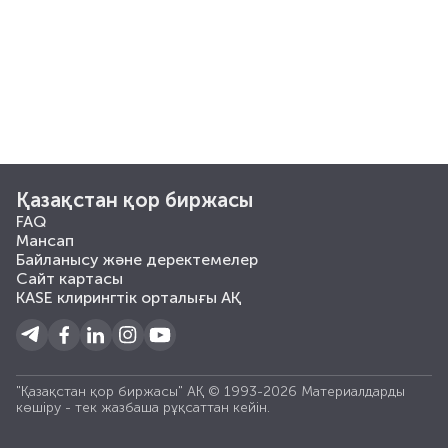
Қазақстан қор биржасы
FAQ
Мансап
Байланысу және деректемелер
Сайт картасы
KASE клирингтік орталығы АҚ
"Қазақстан қор биржасы" АҚ © 1993-2026 Материалдарды
көшiру - тек жазбаша рұқсаттан кейiн.