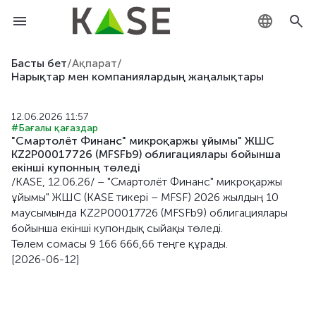
KZ
Басты бет
/
Ақпарат
/
Нарықтар мен компаниялардың жаңалықтары
RU
12.06.2026 11:57
EN
#Бағалы қағаздар
"Смартолёт Финанс" микроқаржы ұйымы" ЖШС
KZ2P00017726 (MFSFb9) облигациялары бойынша
екiнші купонның төледi
/KASE, 12.06.26/ – "Смартолёт Финанс" микроқаржы
ұйымы" ЖШС (KASE тикері – MFSF) 2026 жылдың 10
маусымында KZ2P00017726 (MFSFb9) облигациялары
бойынша екiнші купондық сыйақы төледі.
Төлем сомасы 9 166 666,66 теңге құрады.
[2026-06-12]