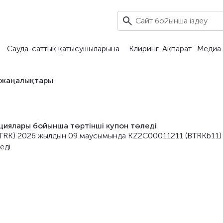
Сауда-саттық қатысушыларына
Клиринг
Ақпарат
Медиа 
 жаңалықтары
ациялары бойынша төртінші купон төледі
– BTRK) 2026 жылдың 09 маусымында KZ2C00011211 (BTRKb11)
ді.