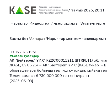
7 тамыз 2026, 20:11
Нарықтар
Индекстер
Инвесторларға
Эмитенттерге
Басты бет
/
Ақпарат
/
Нарықтар мен компаниялардың
09.06.2026 15:51
#Бағалы қағаздар
АҚ "Бәйтерек" ҰИХ" KZ2C00011211 (BTRKb11) облиг
/KASE, 09.06.26/ – АҚ "Бәйтерек" ҰИХ" (KASE тикері 
облигациялары бойынша төртінші купондық сыйақы төле
Төлем сомасы 6 730 000 000 теңгені құрады.
[2026-06-09]