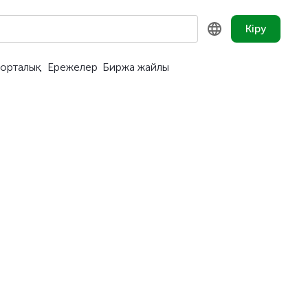
Кіру
орталық
Ережелер
Биржа жайлы
KZ
RU
EN