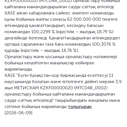
KZKF00000020 (MTC048_0002) орналастыру бойынша
қайталама мамандандырылған сауда-саттық өткізілді.
KASE алған хабарламаға сәйкес эмитент номиналды
құны бойынша жалпы сомасы 62 500 000 000 теңгеге
өтінімдерді қанағаттандырып, кесімдеу бағасын
номиналдан 100,2299 % (кірістілік – жылдық 18,79 %)
деңгейінде белгіледі. Қанағаттандырылған өтінімдердегі
орташа сараланған таза баға номиналдың 100,3076 %
құрады (кірістілік – жылдық 18,76 %).
Орналастыру және қосымша орналастыру нәтижелері
бойынша кеңейтілген жаңалықтар кейінірек
жарияланады.
KASE "Бүгін Қазақстан қор биржасында есептесуі 11
маусымында болатын және өтелгенге дейінгі мерзімі 3,9
жыл МЕТИСКАМ KZKF00000020 (MTC048_0002)
орналастыру бойынша қайталама мамандандырылған
сауда-саттық өткізіледі" тақырыбындағы жаңалығы мына
сілтеме бойынша жарияланды
толығырақ
[2026-06-09]