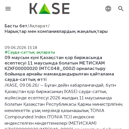
KZ
Басты бет
/
Ақпарат
/
Нарықтар мен компаниялардың жаңалықтары
RU
09.06.2026 15:18
EN
#Сауда-саттық ақпараты
09 маусым күні Қазақстан қор биржасында
есептесуі 11 маусымда болатын МЕТИСКАМ
KZKF00000020 (MTC048_0002) орналастыру
бойынша арнайы мамандандырылған қайталама
сауда-саттық өтті
/KASE, 09.06.26/ – Бұған дейін хабарланғандай, бүгін
Қазақстан қор биржасының (KASE) сауда-саттық
жүйесінде есептесуі 2026 жылдың 11 маусымында
болатын Қазақстан Республикасы Қаржы министрлігінің
мемлекеттік ұзақ мерзімді қазынашылық TONIA
Compounded Index (TONIA TCI) индексіне
индекстелген міндеттемелері (МЕТИСКАМ)