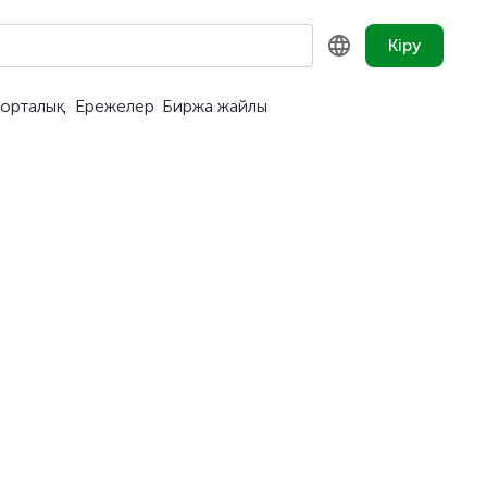
Кіру
орталық
Ережелер
Биржа жайлы
KZ
RU
EN