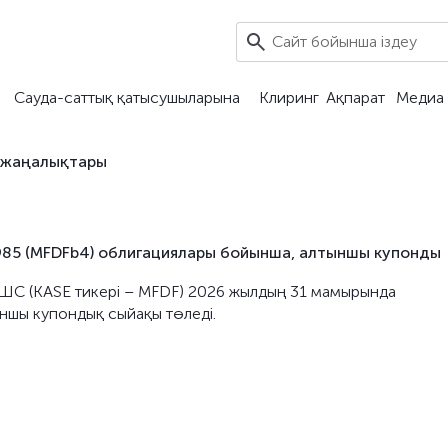
Сауда-саттық қатысушыларына
Клиринг
Ақпарат
Медиа 
 жаңалықтары
5 (MFDFb4) облигациялары бойынша, алтыншы купонды
ЖШС (KASE тикері – MFDF) 2026 жылдың 31 мамырында
шы купондық сыйақы төледі.