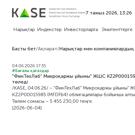
7 тамыз 2026, 13:26
Нарықтар
Индекстер
Инвесторларға
Эмитенттерге
Басты бет
/
Ақпарат
/
Нарықтар мен компаниялардың
04.06.2026 17:35
#Бағалы қағаздар
"ФинТехЛаб" Микроқаржы ұйымы" ЖШС KZ2P0001598
төледi
/KASE, 04.06.26/ – "ФинТехЛаб" Микроқаржы ұйымы" 
KZ2P00015985 (MFDFb4) облигациялары бойынша алтын
Төлем сомасы – 5 455 230,00 теңге.
[2026-06-04]