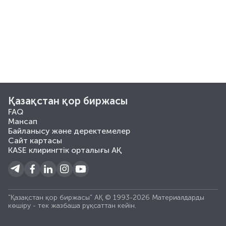
Қазақстан қор биржасы
FAQ
Мансап
Байланысу және деректемелер
Сайт картасы
KASE клирингтік орталығы АҚ
"Қазақстан қор биржасы" АҚ © 1993-2026 Материалдарды
көшiру - тек жазбаша рұқсаттан кейiн.