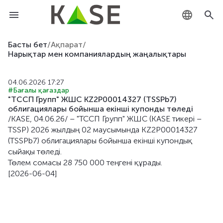
KZ
Басты бет
/
Ақпарат
/
Нарықтар мен компаниялардың жаңалықтары
RU
04.06.2026 17:27
EN
#Бағалы қағаздар
"ТССП Групп" ЖШС KZ2P00014327 (TSSPb7)
облигациялары бойынша екiншi купонды төледі
/KASE, 04.06.26/ – "ТССП Групп" ЖШС (KASE тикері –
TSSP) 2026 жылдың 02 маусымында KZ2P00014327
(TSSPb7) облигациялары бойынша екiншi купондық
сыйақы төледі.
Төлем сомасы 28 750 000 теңгені құрады.
[2026-06-04]