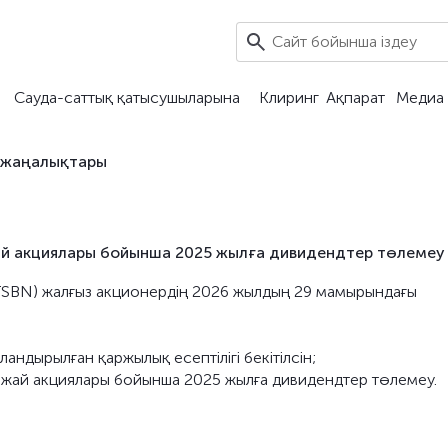
Сауда-саттық қатысушыларына
Клиринг
Ақпарат
Медиа 
 жаңалықтары
 жай акциялары бойынша 2025 жылға дивидендтер төлемеу
і – TSBN) жалғыз акционердің 2026 жылдың 29 мамырындағы
ндырылған қаржылық есептілігі бекітілсін;
ң жай акциялары бойынша 2025 жылға дивидендтер төлемеу.