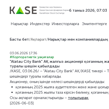
6 тамыз 2026, 07:03
Нарықтар
Индекстер
Инвесторларға
Эмитенттерге
Басты бет
/
Ақпарат
/
Нарықтар мен компаниялардың
03.06.2026 17:36
#Корпоративтік уақиғалар
"Alatau City Bank" АҚ жалғыз акционері қоғамның
туралы шешім қабылдады
/KASE, 03.06.26/ – "Alatau City Bank" АҚ (KASE тикер
шешімдері туралы хабарлады.
Акционер, оның ішінде келесі шешімдерді қабылдады:
қоғамның 2025 жылға аудиттелген жеке және шоғырла
қоғамның 2025 жылғы таза кірісін бөлмеу, қоғамны
Осы ақпарат орналастырылды –
толығырақ
[2026-06-03]