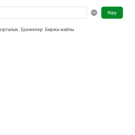
Кіру
орталық
Ережелер
Биржа жайлы
KZ
RU
EN