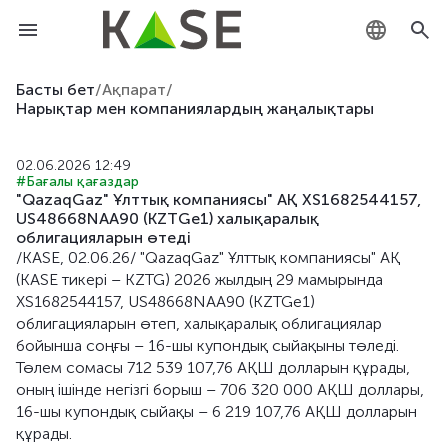
KZ
Басты бет
/
Ақпарат
/
Нарықтар мен компаниялардың жаңалықтары
RU
02.06.2026 12:49
EN
#Бағалы қағаздар
"QazaqGaz" Ұлттық компаниясы" АҚ XS1682544157,
US48668NAA90 (KZTGe1) халықаралық
облигацияларын өтеді
/KASE, 02.06.26/ "QazaqGaz" Ұлттық компаниясы" АҚ
(KASE тикері – KZTG) 2026 жылдың 29 мамырында
XS1682544157, US48668NAA90 (KZTGe1)
облигацияларын өтеп, халықаралық облигациялар
бойынша соңғы – 16-шы купондық сыйақыны төледі.
Төлем сомасы 712 539 107,76 АҚШ долларын құрады,
оның ішінде негізгі борыш – 706 320 000 АҚШ доллары,
16-шы купондық сыйақы – 6 219 107,76 АҚШ долларын
құрады.