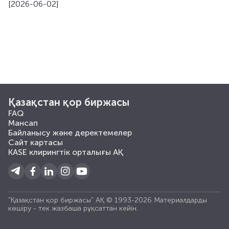
[2026-06-02]
Қазақстан қор биржасы
FAQ
Мансап
Байланысу және деректемелер
Сайт картасы
KASE клирингтік орталығы АҚ
"Қазақстан қор биржасы" АҚ © 1993-2026 Материалдарды
көшiру - тек жазбаша рұқсаттан кейiн.