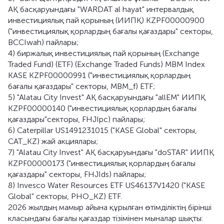
АҚ басқаруындағы "WARDAT al hayat" интервалдық
инвестициялық пай қорының (ИИПҚ) KZPF00000900
("инвестициялық қорлардың бағалы қағаздары" секторы,
BCCIwah) пайлары;
4) биржалық инвестициялық пай қорының (Exchange
Traded Fund) (ETF) (Exchange Traded Funds) MBM Index
KASE KZPF00000991 ("инвестициялық қорлардың
бағалы қағаздары" секторы, MBM_f) ETF;
5) "Alatau City Invest" АҚ басқаруындағы "allEM" ИИПҚ
KZPF00000140 ("инвестициялық қорлардың бағалы
қағаздары"секторы, FHJIpc) пайлары;
6) Caterpillar US1491231015 ("KASE Global" секторы,
CAT_KZ) жай акциялары;
7) "Alatau City Invest" АҚ басқаруындағы "doSTAR" ИИПҚ
KZPF00000173 ("инвестициялық қорлардың бағалы
қағаздары" секторы, FHJIds) пайлары;
8) Invesco Water Resources ETF US46137V1420 ("KASE
Global" секторы, PHO_KZ) ETF.
2026 жылдың мамыр айына құрылған өтімділіктің бірінші
класындағы бағалы қағаздар тізімінен мыналар шықты: