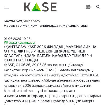
KZ
Басты бет
/
Ақпарат
/
Нарықтар мен компаниялардың жаңалықтары
RU
01.06.2026 10:08
EN
#Қаржы құралдары
/ҚАЙТАЛАУ/ KASE 2026 ЖЫЛДЫҢ МАУСЫМ АЙЫНА
ӨТІМДІЛІКТІҢ БІРІНШІ, ЕКІНШІ ЖӘНЕ ҮШІНШІ
КЛАСТАРЫНДАҒЫ БАҒАЛЫ ҚАҒАЗДАР ТІЗІМДЕРІН
ҚАЛЫПТАСТЫРДЫ
/KASE, 01.06.26, 29.05.26 жаңалығын қайталау/ –
Қазақстан қор биржасы (KASE) "Бағалы қағаздардың
өтімділік көрсеткіштерін анықтау әдістемесі" атты KASE
ішкі құжатына сәйкес KASE-де айналымға жіберілгендер
қатарынан 2026 жылдың маусым айына өтімділіктің
бірінші, екінші және үшінші кластарындағы
инвестициялық қорлардың акцияларының, депозитарлық
қолхаттарының және бағалы қағаздарының тізімдерін