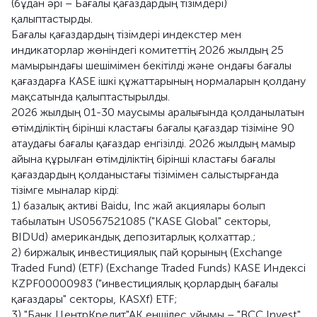
(бұдан әрі – Бағалы қағаздардың тізімдері)
қалыптастырды.
Бағалы қағаздардың тізімдері индекстер мен
индикаторлар жөніндегі комитеттің 2026 жылдың 25
мамырындағы шешімімен бекітілді және ондағы бағалы
қағаздарға KASE ішкі құжаттарының нормаларын қолдану
мақсатында қалыптастырылды.
2026 жылдың 01-30 маусымы аралығында қолданылатын
өтімділіктің бірінші кластағы бағалы қағаздар тізіміне 90
атаудағы бағалы қағаздар енгізілді. 2026 жылдың мамыр
айына құрылған өтімділіктің бірінші кластағы бағалы
қағаздардың қолданыстағы тізімімен салыстырғанда
тізімге мыналар кірді:
1) базалық активі Baidu, Inc жай акциялары болып
табылатын US0567521085 ("KASE Global" секторы,
BIDUd) американдық депозитарлық қолхаттар.;
2) биржалық инвестициялық пай қорының (Exchange
Traded Fund) (ETF) (Exchange Traded Funds) KASE Индексі
KZPF00000983 ("инвестициялық қорлардың бағалы
қағаздары" секторы, KASXf) ETF;
3) "Банк ЦентрКредит"АҚ еншілес ұйымы – "BCC Invest"