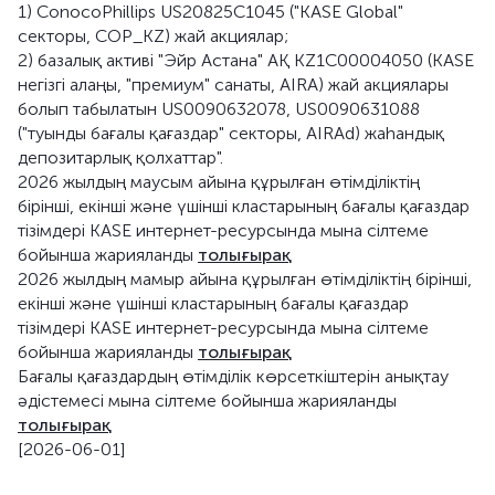
1) ConocoPhillips US20825C1045 ("KASE Global"
секторы, COP_KZ) жай акциялар;
2) базалық активі "Эйр Астана" АҚ KZ1C00004050 (KASE
негізгі алаңы, "премиум" санаты, AIRA) жай акциялары
болып табылатын US0090632078, US0090631088
("туынды бағалы қағаздар" секторы, AIRAd) жаһандық
депозитарлық қолхаттар".
2026 жылдың маусым айына құрылған өтімділіктің
бірінші, екінші және үшінші кластарының бағалы қағаздар
тізімдері KASE интернет-ресурсында мына сілтеме
бойынша жарияланды
толығырақ
2026 жылдың мамыр айына құрылған өтімділіктің бірінші,
екінші және үшінші кластарының бағалы қағаздар
тізімдері KASE интернет-ресурсында мына сілтеме
бойынша жарияланды
толығырақ
Бағалы қағаздардың өтімділік көрсеткіштерін анықтау
әдістемесі мына сілтеме бойынша жарияланды
толығырақ
[2026-06-01]