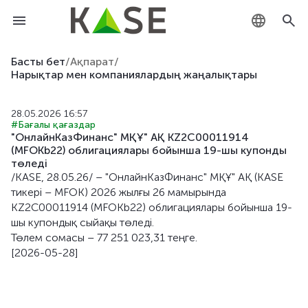
KZ
Басты бет
/
Ақпарат
/
Нарықтар мен компаниялардың жаңалықтары
RU
28.05.2026 16:57
EN
#Бағалы қағаздар
"ОнлайнКазФинанс" МҚҰ" АҚ KZ2C00011914
(MFOKb22) облигациялары бойынша 19-шы купонды
төледі
/KASE, 28.05.26/ – "ОнлайнКазФинанс" МҚҰ" АҚ (KASE
тикері – MFOK) 2026 жылғы 26 мамырында
KZ2C00011914 (MFOKb22) облигациялары бойынша 19-
шы купондық сыйақы төледі.
Төлем сомасы – 77 251 023,31 теңге.
[2026-05-28]