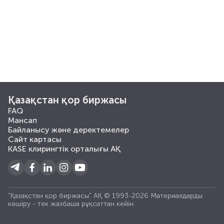
Қазақстан қор биржасы
FAQ
Мансап
Байланысу және деректемелер
Сайт картасы
KASE клирингтік орталығы АҚ
"Қазақстан қор биржасы" АҚ © 1993-2026 Материалдарды
көшiру - тек жазбаша рұқсаттан кейiн.