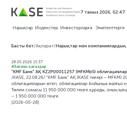
7 тамыз 2026, 02:47
Нарықтар
Индекстер
Инвесторларға
Эмитенттерге
Басты бет
/
Ақпарат
/
Нарықтар мен компаниялардың
28.05.2026 15:37
#Бағалы қағаздар
"KMF Банк" АҚ KZ2P00011257 (MFKMb5) облигациялар
/KASE, 22.08.26/ "KMF Банк" АҚ (KASE тикері – MFKM
облигацияларын өтеп, облигациялар бойынша жалғыз к
Төлем сомасы 11 950 000 000 теңге құрады, оның ішін
– 1 950 000 000 теңге.
[2026-05-28]