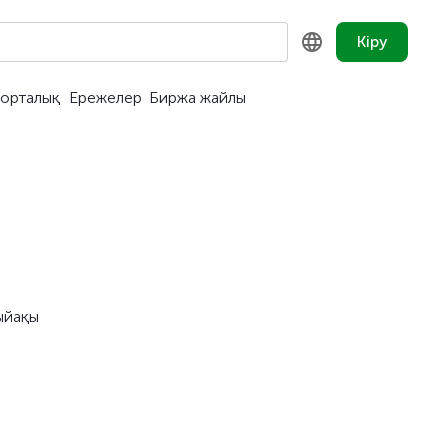
Кіру
орталық
Ережелер
Биржа жайлы
KZ
RU
EN
ыйақы