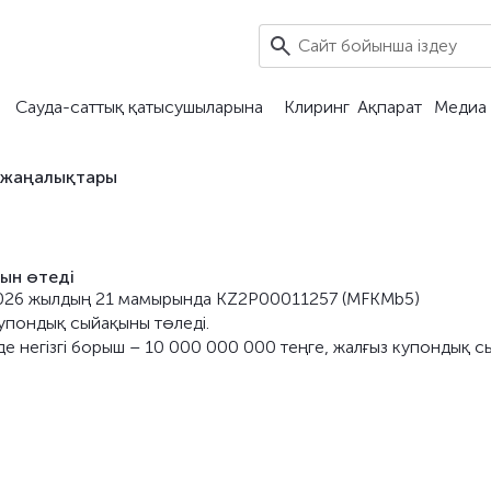
Сауда-саттық қатысушыларына
Клиринг
Ақпарат
Медиа 
 жаңалықтары
ын өтеді
) 2026 жылдың 21 мамырында KZ2P00011257 (MFKMb5)
упондық сыйақыны төледі.
де негізгі борыш – 10 000 000 000 теңге, жалғыз купондық с