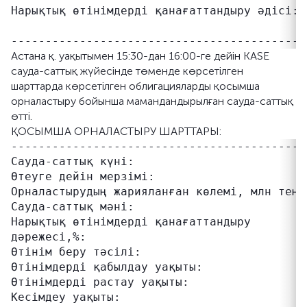
Нарықтық өтінімдерді қанағаттандыру әдісі: 
                                            
Астана қ. уақытымен 15:30-дан 16:00-ге дейін KASE
сауда-саттық жүйесінде төменде көрсетілген
шарттарда көрсетілген облигацияларды қосымша
орналастыру бойынша мамандандырылған сауда-саттық
өтті.
ҚОСЫМША ОРНАЛАСТЫРУ ШАРТТАРЫ:
-------------------------------------------
Сауда-саттық күні:                          
Өтеуге дейін мерзімі:                      
Орналастырудың жарияланған көлемі, млн теңге
Сауда-саттық мәні:                         
Нарықтық өтінімдерді қанағаттандыру         
дәрежесі,%:

Өтінім беру тәсілі:                         
Өтінімдерді қабылдау уақыты:               
Өтінімдерді растау уақыты:                 
Кесімдеу уақыты:                           