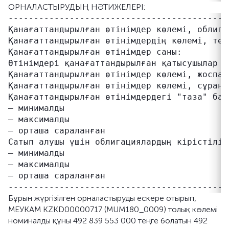
ОРНАЛАСТЫРУДЫҢ НӘТИЖЕЛЕРІ:
-------------------------------------------
Қанағаттандырылған өтінімдер көлемі, облига
Қанағаттандырылған өтінімдердің көлемі, тең
Қанағаттандырылған өтінімдер саны:          
Өтінімдері қанағаттандырылған қатысушылар са
Қанағаттандырылған өтінімдер көлемі, жоспар
Қанағаттандырылған өтінімдер көлемі, сұраны
Қанағаттандырылған өтінімдердегі "таза" бағ
– минималды                                
– максималды                               
– орташа сараланған                        
Сатып алушы үшін облигациялардың кірістіліг
– минималды                                
– максималды                               
– орташа сараланған                        
Бұрын жүргізілген орналастыруды ескере отырып,
МЕУКАМ KZKD00000717 (MUM180_0009) толық көлемі
номиналды құны 492 839 553 000 теңге болатын 492