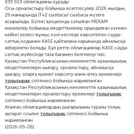
839 553 облигацияны құрады
Осы орналастыру бойынша есептесулер 2026 жылдың
29 мамырында (Т+2 сызбасы) сызбасы жүзеге
асырылады. Бүгінгі аукционда сатылған МЕКАМ
мәмілелер бойынша міндеттемелер орындалған күннен
кейінгі келесі жұмыс күні кестеде көрсетілген сауда-
саттық кодымен KASE қайталама нарығында айналысқа
жіберілетін болады. Бұл ретте облигациялар KASE сауда-
саттық жүйесінде таза бағамен белгіленуі тиіс.
Қазақстан Республикасының мемлекеттік қазынашылық
міндеттемелерін шығару, орналастыру, айналысқа
шығару, оларға қызмет көрсету және өтеу ережелері
толығырақ
сілтемесі бойынша жарияланған.
Қазақстан Республикасының мемлекеттік қазынашылық
міндеттемелерін орналастыру ережелері
толығырақ
сілтемесі бойынша жарияланған.
Аталған облигациялардың шығарылымы туралы толық
ақпарат ссылке
толығырақ
сілтемесі бойынша
жарияланған.
[2026-05-26]