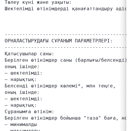
Төлеу күні және уақыты:                     
Шектелімді өтінімдерді қанағаттандыру әдісі
                                           
                                           
                                           
-------------------------------------------
ОРНАЛАСТЫРУДАҒЫ СҰРАНЫМ ПАРАМЕТРЛЕРІ:

-------------------------------------------
Қатысушылар саны:                           
Берілген өтінімдер саны (барлығы/белсенді),
оның ішінде:

– шектелімді:                              
– нарықтық:                                
Белсенді өтінімдер көлемі*, млн теңге,     
оның ішінде:

– шектелімді:                              
– нарықтық:                                
Сұранымға өтінім:                          
Берілген өтінімдер бойынша "таза" баға, ном
– минималды                                
– максималды                               