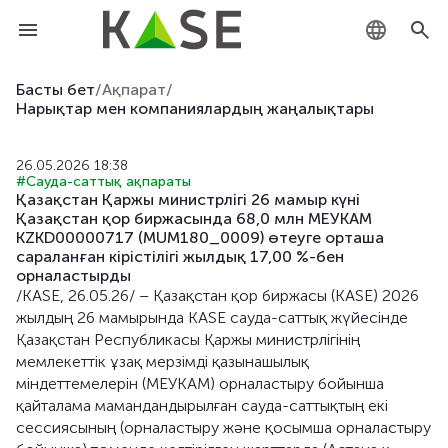
KZ
Басты бет
/
Ақпарат
/
Нарықтар мен компаниялардың жаңалықтары
RU
26.05.2026 18:38
EN
#Сауда-саттық ақпараты
Қазақстан Қаржы министрлігі 26 мамыр күні
Қазақстан қор биржасында 68,0 млн МЕУКАМ
KZKD00000717 (MUM180_0009) өтеуге орташа
сараланған кірістілігі жылдық 17,00 %-бен
орналастырды
/KASE, 26.05.26/ – Қазақстан қор биржасы (KASE) 2026
жылдың 26 мамырында KASE сауда-саттық жүйесінде
Қазақстан Республикасы Қаржы министрлігінің
мемлекеттік ұзақ мерзімді қазынашылық
міндеттемелерін (МЕУКАМ) орналастыру бойынша
қайталама мамандандырылған сауда-саттықтың екі
сессиясының (орналастыру және қосымша орналастыру