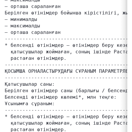
– орташа сараланған                        
Берілген өтінімдер бойынша кірістілігі, жыл
– минималды                                
– максималды                               
– орташа сараланған                        
-------------------------------------------
* белсенді өтінімдер – өтінімдер беру кезең
  қатысушылар жоймаған, соның ішінде Растау
-------------------------------------------
ҚОСЫМША ОРНАЛАСТЫРУДАҒЫ СҰРАНЫМ ПАРАМЕТРЛЕРІ
-------------------------------------------
Қатысушылар саны:                          
Берілген өтінімдер саны (барлығы / белсенді
Белсенді өтінімдер көлемі*, млн теңге:     
Ұсынымға сұраным:                          
-------------------------------------------
* белсенді өтінімдер – өтінімдер беру кезең
  қатысушылар жоймаған, соның ішінде Растау