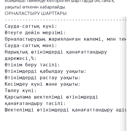
бойынша) төменде келтірілген шарттарда (Астана қ.
уақыты) өткенін хабарлайды.
ОРНАЛАСТЫРУ ШАРТТАРЫ:
-------------------------------------------
Сауда-саттық күні:                          
Өтеуге дейін мерзімі:                      
Орналастырудың жарияланған көлемі, млн теңге
Сауда-саттық мәні:                         
Нарықтық өтінімдерді қанағаттандыру        
дәрежесі,%:                                
Өтінім беру тәсілі:                         
Өтінімдерді қабылдау уақыты:               
Өтінімдерді растау уақыты:                 
Кесімдеу күні және уақыты:                 
Төлеу күні:                                 
Қарсылама шектелімді өтінімдерді           
қанағатандыру тәсілі:                      
Шектелімді өтінімдерді қанағаттандыру әдісі
                                           
                                           
                                           