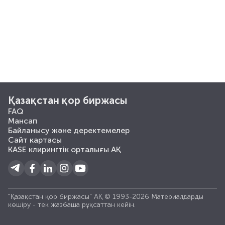
Қазақстан қор биржасы
FAQ
Мансап
Байланысу және деректемелер
Сайт картасы
KASE клирингтік орталығы АҚ
"Қазақстан қор биржасы" АҚ © 1993-2026 Материалдарды
көшiру - тек жазбаша рұқсаттан кейiн.