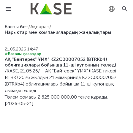
KZ
Басты бет
/
Ақпарат
/
Нарықтар мен компаниялардың жаңалықтары
RU
21.05.2026 14:47
EN
#Бағалы қағаздар
АҚ "Бәйтерек" ҰИХ" KZ2C00007052 (BTRKb4)
облигациялары бойынша 11-шi купонның төледi
/KASE, 21.05.26/ – АҚ "Бәйтерек" ҰИХ" (KASE тикері –
BTRK) 2026 жылдың 21 мамырында KZ2C00007052
(BTRKb4) облигациялары бойынша 11-шi купондық
сыйақы төледі.
Төлем сомасы 2 825 000 000,00 теңге құрады.
[2026-05-21]