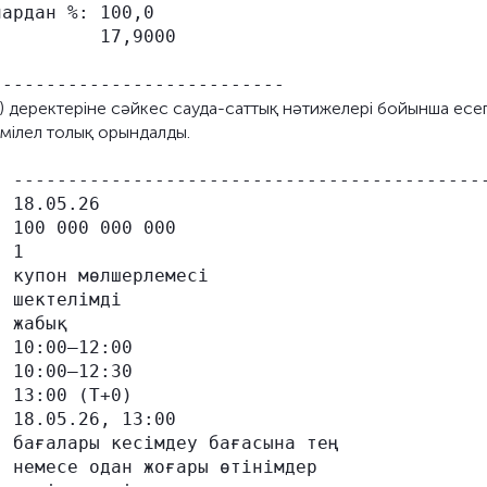
ардан %: 100,0

         17,9000

ы) деректеріне сәйкес сауда-саттық нәтижелері бойынша есе
мілел толық орындалды.
 --------------------------------------------
 18.05.26

 100 000 000 000

 1

 купон мөлшерлемесі

 шектелімді

 жабық

 10:00–12:00

 10:00–12:30

 13:00 (Т+0)

 18.05.26, 13:00

 бағалары кесімдеу бағасына тең

 немесе одан жоғары өтінімдер
