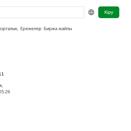
Кіру
орталық
Ережелер
Биржа жайлы
KZ
RU
EN
11
ық
05.26