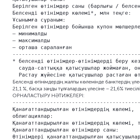
Берілген өтінімдер саны (барлығы / белсен
Белсенді өтінімдер көлемі*, млн теңге:   
Ұсынымға сұраным:                        
Берілген өтінімдер бойынша купон мөлшерле
– минималды                              
– максималды                             
– орташа сараланған                      
-----------------------------------------
* белсенді өтінімдер-өтінімдерді беру кез
  сауда-саттыққа қатысушылар жоймаған, он
Белсенді өтінімдердің жалпы көлемінде банктердің үле
21,1 %, басқа заңды тұлғалардың үлесіне – 21,6% тиесіл
ОРНАЛАСТЫРУ НӘТИЖЕЛЕРІ:
-----------------------------------------
Қанағаттандырылған өтінімдердің көлемі,  
облигациялар:

Қанағаттандырылған өтінімдердің көлемі, т
Қанағаттандырылған өтінімдер саны:       
Өтінімдері қанағаттандырылған қатысушылар