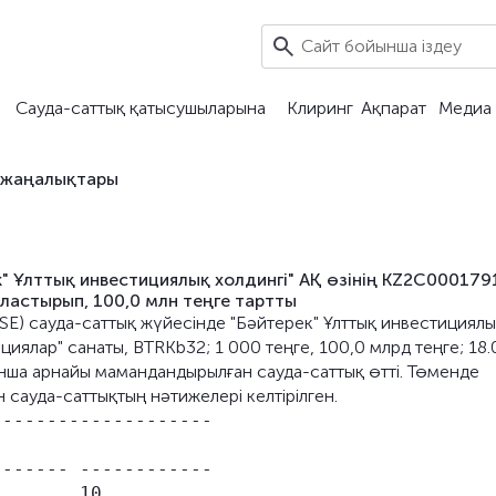
Сауда-саттық қатысушыларына
Клиринг
Ақпарат
Медиа 
 жаңалықтары
" Ұлттық инвестициялық холдингі" АҚ өзінің KZ2C000179
ластырып, 100,0 млн теңге тартты
ASE) сауда-саттық жүйесінде "Бәйтерек" Ұлттық инвестициял
циялар" санаты, BTRKb32; 1 000 теңге, 100,0 млрд теңге; 18.
ынша арнайы мамандандырылған сауда-саттық өтті. Төменде
сауда-саттықтың нәтижелері келтірілген.
-------------------

------ ------------

       10
