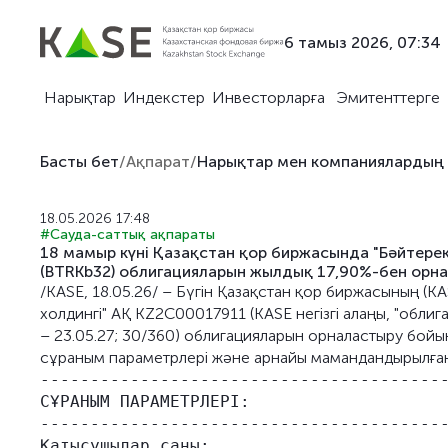
6 тамыз 2026, 07:34
Нарықтар
Индекстер
Инвесторларға
Эмитенттерге
Басты бет
/
Ақпарат
/
Нарықтар мен компаниялардың
18.05.2026 17:48
#Сауда-саттық ақпараты
18 мамыр күні Қазақстан қор биржасында "Бәйтерек
(BTRKb32) облигацияларын жылдық 17,90%-бен орна
/KASE, 18.05.26/ – Бүгін Қазақстан қор биржасының (K
холдингі" АҚ KZ2C00017911 (KASE негізгі алаңы, "облига
– 23.05.27; 30/360) облигацияларын орналастыру бой
сұраным параметрлері және арнайы мамандандырылған 
-----------------------------------------
СҰРАНЫМ ПАРАМЕТРЛЕРІ:

-----------------------------------------
Қатысушылар саны:                        