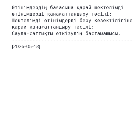
                                         
Өтінімдердің бағасына қарай шектелімді   
өтінімдерді қанағаттандыру тәсілі:

Шектелімді өтінімдерді беру кезектілігіне
қарай қанағаттандыру тәсілі:

Сауда-саттықты өткізудің бастамашысы:    
[2026-05-18]