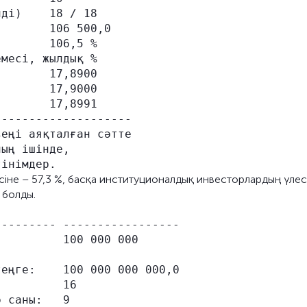
ді)    18 / 18

       106 500,0

       106,5 %

месі, жылдық %

       17,8900

       17,9000

       17,8991

-------------------

еңі аяқталған сәтте

ың ішінде,

сіне – 57,3 %, басқа институционалдық инвесторлардың үлес
і болды.
-------- -----------------

         100 000 000

еңге:    100 000 000 000,0

         16

 саны:   9
