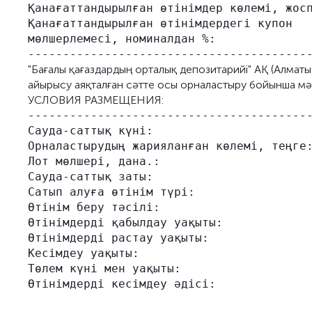
Қанағаттандырылған өтінімдер көлемі, жосп
Қанағаттандырылған өтінімдердегі купон   
мөлшерлемесі, номиналдан %:

"Бағалы қағаздардың орталық депозитарийі" АҚ (Алмат
айырысу аяқталған сәтте осы орналастыру бойынша мә
УСЛОВИЯ РАЗМЕЩЕНИЯ:
-----------------------------------------
Сауда-саттық күні:                       
Орналастырудың жарияланған көлемі, теңге:
Лот мөлшері, дана.:                      
Сауда-саттық заты:                       
Сатып алуға өтінім түрі:                 
Өтінім беру тәсілі:                      
Өтінімдерді қабылдау уақыты:             
Өтінімдерді растау уақыты:               
Кесімдеу уақыты:                         
Төлем күні мен уақыты:                   
Өтінімдерді кесімдеу әдісі:              
                                         