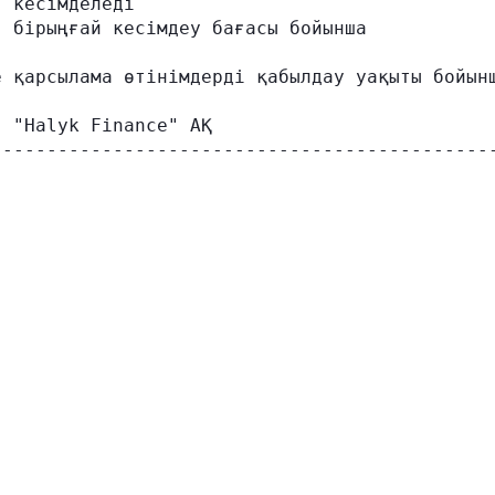
 кесімделеді

 бірыңғай кесімдеу бағасы бойынша

 қарсылама өтінімдерді қабылдау уақыты бойынш
 "Halyk Finance" АҚ
