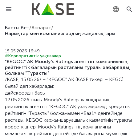
KZ
Басты бет
/
Ақпарат
/
Нарықтар мен компаниялардың жаңалықтары
RU
15.05.2026 16:49
EN
#Корпоративтік уақиғалар
"KEGOC" АҚ Moody's Ratings агенттігі компанияның
рейтингтік бағаларын растағаны туралы хабарлады,
болжам "Тұрақты"
/KASE, 15.05.26/ – "KEGOC" АҚ (KASE тикері – KEGC)
былай деп хабарлады:
дәйексөздің басы
12.05.2026 жылы Moody's Ratings халықаралық
рейтингтік агенттігі "KEGOC" АҚ ұзақ мерзімді кредиттік
рейтингін "Тұрақты" болжамымен «Bаа1» деңгейінде
растады. KEGOC қаржы-шаруашылық қызметінің тұрақты
көрсеткіштері Moody's Ratings-тің компанияны
мемлекеттік рейтинг деңгейінде бағалауына мүмкіндік