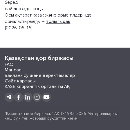
береді.
дәйексөздің соңы
Осы ақпарат қазақ және орыс тілдерінде
орналастырылды –
толығырақ
[2026-05-15]
Қазақстан қор биржасы
FAQ
Мансап
Байланысу және деректемелер
Сайт картасы
KASE клирингтік орталығы АҚ
"Қазақстан қор биржасы" АҚ © 1993-2026 Материалдарды
көшiру - тек жазбаша рұқсаттан кейiн.