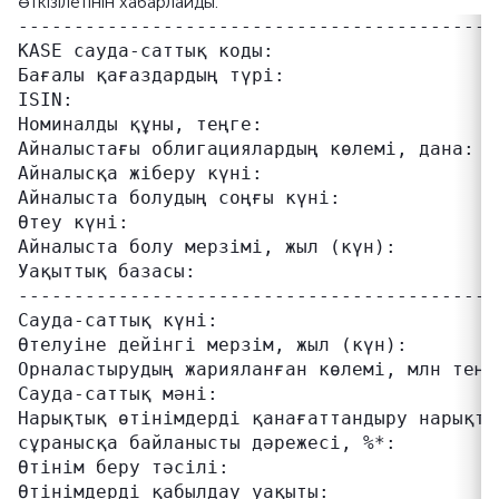
өткізілетінін хабарлайды.
-------------------------------------------
KASE сауда-саттық коды:                    
Бағалы қағаздардың түрі:                   
ISIN:                                      
Номиналды құны, теңге:                      
Айналыстағы облигациялардың көлемі, дана:  
Айналысқа жіберу күні:                     
Айналыста болудың соңғы күні:              
Өтеу күні:                                 
Айналыста болу мерзімі, жыл (күн):         
Уақыттық базасы:                           
-------------------------------------------
Сауда-саттық күні:                         
Өтелуіне дейінгі мерзім, жыл (күн):        
Орналастырудың жарияланған көлемі, млн теңг
Сауда-саттық мәні:                         
Нарықтық өтінімдерді қанағаттандыру нарықты
сұранысқа байланысты дәрежесі, %*:         
Өтінім беру тәсілі:                        
Өтінімдерді қабылдау уақыты:               