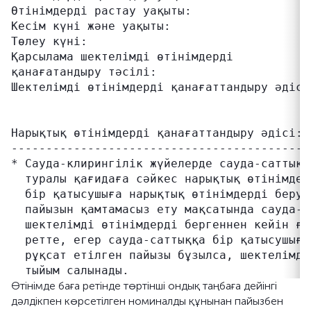
Өтінімдерді растау уақыты:                 
Кесім күні және уақыты:                    
Төлеу күні:                                
Қарсылама шектелімді өтінімдерді           
қанағатандыру тәсілі:                      
Шектелімді өтінімдерді қанағаттандыру әдісі
                                           
                                           
Нарықтық өтінімдерді қанағаттандыру әдісі: 
-------------------------------------------
* Сауда-клирингілік жүйелерде сауда-саттықт
  туралы қағидаға сәйкес нарықтық өтінімдер
  бір қатысушыға нарықтық өтінімдерді беруд
  пайызын қамтамасыз ету мақсатында сауда-с
  шектелімді өтінімдерді бергеннен кейін ға
  ретте, егер сауда-саттыққа бір қатысушыға
  рұқсат етілген пайызы бұзылса, шектелімді
Өтінімде баға ретінде төртінші ондық таңбаға дейінгі
дәлдікпен көрсетілген номиналды құнынан пайызбен