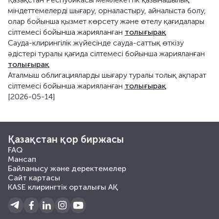
міндеттемелерді шығару, орналастыру, айналыста болу,
олар бойынша қызмет көрсету және өтелу қағидалары
сілтемесі бойынша жарияланған
толығырақ
Сауда-клирингілік жүйесінде сауда-саттық өткізу
әдістері туралы қағида сілтемесі бойынша жарияланған
толығырақ
Аталмыш облигацияларды шығару туралы толық ақпарат
сілтемесі бойынша жарияланған
толығырақ
[2026-05-14]
Қазақстан қор биржасы
FAQ
Мансап
Байланысу және деректемелер
Сайт картасы
KASE клирингтік орталығы АҚ