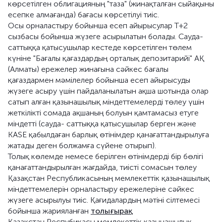
көрсетілген облигацияның "таза" (жинақталған сыйақыны
есепке алмағанда) бағасы көрсетілуі тиіс.
Осы орналастыру бойынша есеп айырысулар Т+2
сызбасы бойынша жүзеге асырылатын болады. Сауда-
саттыққа қатысушылар кестеде көрсетілген төлем
күніне "Бағалы қағаздардың орталық депозитарийі" АҚ
(Алматы) ережелер жинағына сәйкес бағалы
қағаздармен мәмілелер бойынша есеп айырысуды
жүзеге асыру үшін пайдаланылатын ақша шотында олар
сатып алған қазынашылық міндеттемелерді төлеу үшін
жеткілікті сомада ақшаның болуын қамтамасыз етуге
міндетті (сауда- саттыққа қатысушылар берген және
KASE қабылдаған барлық өтінімдер қанағаттандырылуға
жатады деген болжамға сүйене отырып).
Толық көлемде немесе берілген өтінімдерді бір бөлігі
қанағаттандырылған жағдайда, тиісті сомасын төлеу
Қазақстан Республикасының мемлекеттік қазынашылық
міндеттемелерін орналастыру ережелеріне сәйкес
жүзеге асырылуы тиіс. Қағидалардың мәтіні сілтемесі
бойынша жарияланған
толығырақ
Қазақстан Респубикасы мемлекеттік қазынашылық