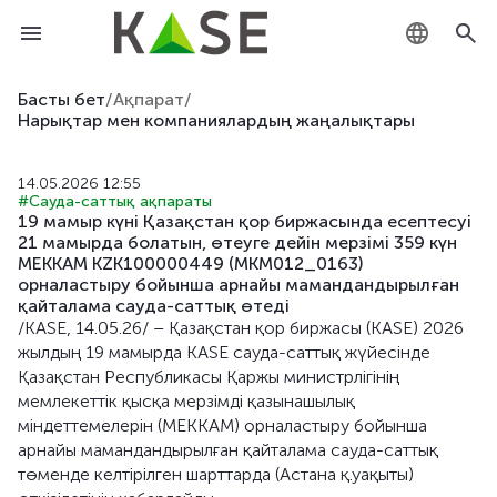
KZ
Басты бет
/
Ақпарат
/
Нарықтар мен компаниялардың жаңалықтары
RU
14.05.2026 12:55
EN
#Сауда-саттық ақпараты
19 мамыр күні Қазақстан қор биржасында есептесуі
21 мамырда болатын, өтеуге дейін мерзімі 359 күн
МЕККАМ KZK100000449 (MKM012_0163)
орналастыру бойынша арнайы мамандандырылған
қайталама сауда-саттық өтеді
/KASE, 14.05.26/ – Қазақстан қор биржасы (KASE) 2026
жылдың 19 мамырда KASE сауда-саттық жүйесінде
Қазақстан Республикасы Қаржы министрлігінің
мемлекеттік қысқа мерзімді қазынашылық
міндеттемелерін (МЕККАМ) орналастыру бойынша
арнайы мамандандырылған қайталама сауда-саттық
төменде келтірілген шарттарда (Астана қ.уақыты)