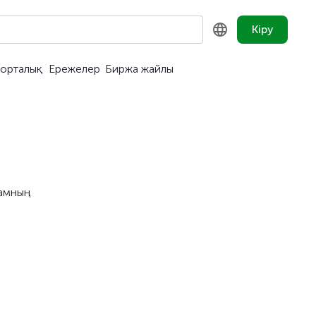
Кіру
орталық
Ережелер
Биржа жайлы
KZ
RU
EN
ғамның