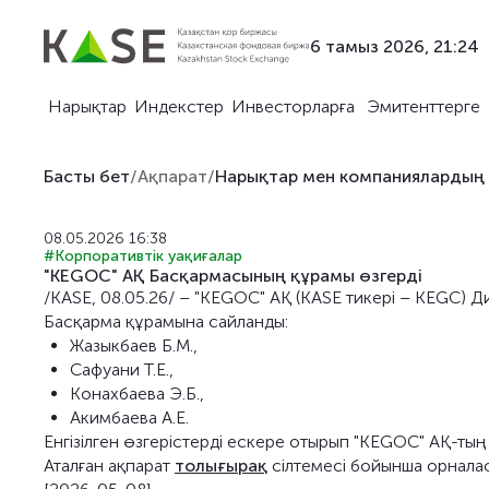
6 тамыз 2026, 21:24
Нарықтар
Индекстер
Инвесторларға
Эмитенттерге
Басты бет
/
Ақпарат
/
Нарықтар мен компаниялардың
08.05.2026 16:38
#Корпоративтік уақиғалар
"KEGOC" АҚ Басқармасының құрамы өзгерді
/KASE, 08.05.26/ – "KEGOC" АҚ (KASE тикері – KEGC) Д
Басқарма құрамына сайланды:
Жазыкбаев Б.М.,
Сафуани Т.Е.,
Конахбаева Э.Б.,
Акимбаева А.Е.
Енгізілген өзгерістерді ескере отырып "KEGOC" АҚ-ты
Аталған ақпарат
толығырақ
сілтемесі бойынша орнала