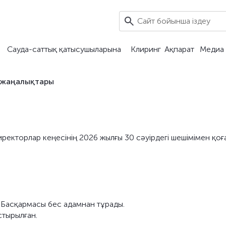
Сауда-саттық қатысушыларына
Клиринг
Ақпарат
Медиа 
 жаңалықтары
иректорлар кеңесінің 2026 жылғы 30 сәуірдегі шешімімен қо
ң Басқармасы бес адамнан тұрады.
стырылған.