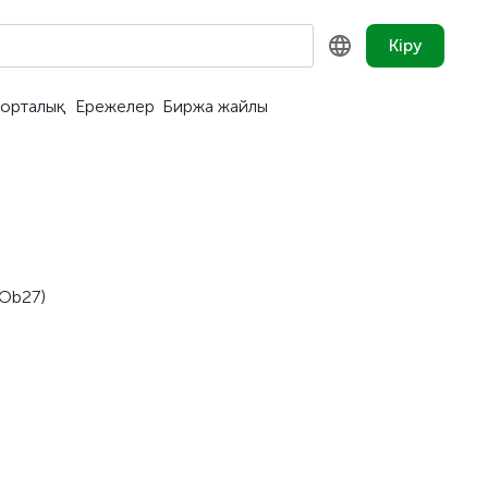
Кіру
орталық
Ережелер
Биржа жайлы
KZ
RU
EN
MOb27)