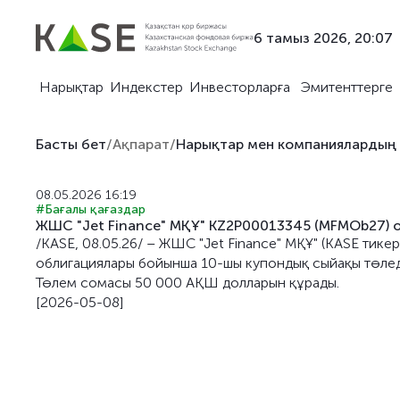
6 тамыз 2026, 20:07
Нарықтар
Индекстер
Инвесторларға
Эмитенттерге
Басты бет
/
Ақпарат
/
Нарықтар мен компаниялардың
08.05.2026 16:19
#Бағалы қағаздар
ЖШС "Jet Finance" МҚҰ" KZ2P00013345 (MFMOb27) 
/KASE, 08.05.26/ – ЖШС "Jet Finance" МҚҰ" (KASE т
облигациялары бойынша 10-шы купондық сыйақы төлед
Төлем сомасы 50 000 АҚШ долларын құрады.
[2026-05-08]