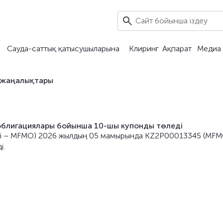
Сауда-саттық қатысушыларына
Клиринг
Ақпарат
Медиа 
 жаңалықтары
облигациялары бойынша 10-шы купонды төледі
икері – MFMO) 2026 жылдың 05 мамырында KZ2P00013345 (MF
і.