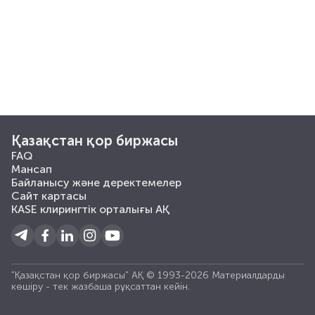
Қазақстан қор биржасы
FAQ
Мансап
Байланысу және деректемелер
Сайт картасы
KASE клирингтік орталығы АҚ
"Қазақстан қор биржасы" АҚ © 1993-2026 Материалдарды
көшiру - тек жазбаша рұқсаттан кейiн.