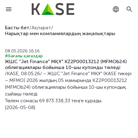
KZ
Басты бет
/
Ақпарат
/
Нарықтар мен компаниялардың жаңалықтары
RU
08.05.2026 16:16
EN
#Бағалы қағаздар
ЖШС "Jet Finance" МҚҰ" KZ2P00013212 (MFMOb24)
облигациялары бойынша 10-шы купонды төледі
/KASE, 08.05.26/ – ЖШС "Jet Finance" МҚҰ" (KASE тикері
– MFMO) 2026 жылдың 05 мамырында KZ2P00013212
(MFMOb24) облигациялары бойынша 10-шы купондық
сыйақы төледі.
Төлем сомасы 69 873 338,33 теңге құрады.
[2026-05-08]