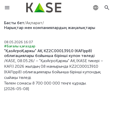
KZ
Басты бет
/
Ақпарат
/
Нарықтар мен компаниялардың жаңалықтары
RU
08.05.2026 16:07
EN
#Бағалы қағаздар
"ҚазАгроҚаржы" АҚ KZ2C00013910 (KAFIpp8)
облигациялары бойынша бірiнші купон төледі
/KASE, 08.05.26/ – "ҚазАгроҚаржы" АҚ (KASE тикері –
KAFI) 2026 жылдың 08 мамырында KZ2C00013910
(KAFIpp8) облигациялары бойынша бірiнші купондық
сыйақы төледі.
Төлем сомасы 8 700 000 000 теңге құрады.
[2026-05-08]