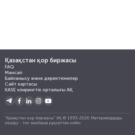
Қазақстан қор биржасы
FAQ
Мансап
Байланысу және деректемелер
Сайт картасы
KASE клирингтік орталығы АҚ
"Қазақстан қор биржасы" АҚ © 1993-2026 Материалдарды
көшiру - тек жазбаша рұқсаттан кейiн.