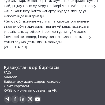
құрылыстары кешендерін, жылумен, электрмен, сумен
жабдықтау және су бұру желілері мен жүйелерін салу
және жаңғырту (қайта жаңарту, күрделі жөндеу)
мақсатында шығарылды.
Жетісу облысының жергілікті атқарушы органының
аталған облигациялары тұрғын үй құрылысындағы
үлестік қатысу объектілерінде тұрғын үйді және
(немесе) пәтерлерді салу және (немесе) сатып алу,
сатып алу мақсатында шығарылды.
[2026-04-30]
Қазақстан қор биржасы
FAQ
Мансап
Байланысу және деректемелер
Сайт картасы
KASE клирингтік орталығы АҚ