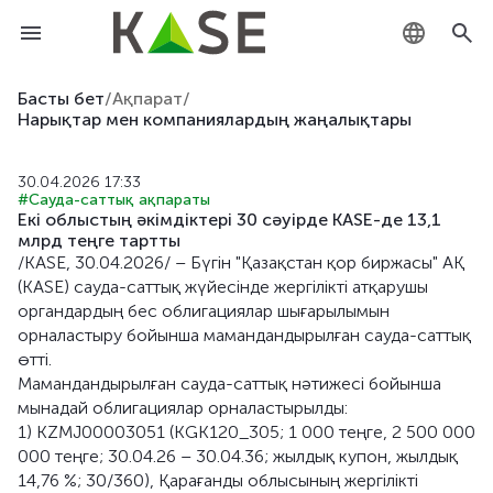
KZ
Басты бет
/
Ақпарат
/
Нарықтар мен компаниялардың жаңалықтары
RU
30.04.2026 17:33
EN
#Сауда-саттық ақпараты
Екі облыстың әкімдіктері 30 сәуірде KASE-де 13,1
млрд теңге тартты
/KASE, 30.04.2026/ – Бүгін "Қазақстан қор биржасы" АҚ
(KASE) сауда-саттық жүйесінде жергілікті атқарушы
органдардың бес облигациялар шығарылымын
орналастыру бойынша мамандандырылған сауда-саттық
өтті.
Мамандандырылған сауда-саттық нәтижеcі бойынша
мынадай облигациялар орналастырылды:
1) KZMJ00003051 (KGK120_305; 1 000 теңге, 2 500 000
000 теңге; 30.04.26 – 30.04.36; жылдық купон, жылдық
14,76 %; 30/360), Қарағанды облысының жергілікті