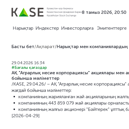
8 тамыз 2026, 20:50
Нарықтар
Индекстер
Инвесторларға
Эмитенттерге
Басты бет
/
Ақпарат
/
Нарықтар мен компаниялардың
29.04.2026 16:34
#Бағалы қағаздар
АҚ "Аграрлық несие корпорациясы" акциялары мен а
бойынша мәліметтер
/KASE, 29.04.26/ – АҚ "Аграрлық несие корпорациясы" 
жағдай бойынша мәліметтер:
компанияның жарияланған жай акцияларының жалпы 
компанияның 443 859 079 жай акциялары орналаст
компанияның жалғыз акционері "Бәйтерек" ұлттық б
[2026-04-29]