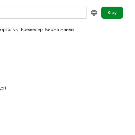
Кіру
орталық
Ережелер
Биржа жайлы
KZ
RU
EN
егі