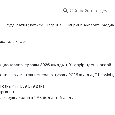
Сауда-саттық қатысушыларына
Клиринг
Ақпарат
Медиа 
 жаңалықтары
кционерлері туралы 2026 жылдың 01 сәуіріндегі жағдай
акциялары мен акционерлері туралы 2026 жылдың 01 сәуірінд
саны 477 059 079 дана;
ырылған;
асқарушы холдингі" АҚ болып табылады.