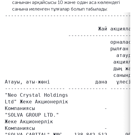
санынан әрқайсысы 10 және одан аса көлемдегі
санына иеленген тұлғалар болып табылады:
-------------------------------------------
                                           
                               Жай акциялар
                     ----------------------
                                   орналаст
                                   рылған о
                                     атауда
                                    акцияла
                                    дың жал
                                    санында
Атауы, аты-жөні               дана   ұлесі,
-------------------- ------------- --------
"Neo Crystal Holdings

Ltd" Жеке Акционерлік

Компаниясы                       -         
"SOLVA GROUP LTD."

Жеке Акционерлік

Компаниясы                       -         
"SOLVA CAPITAL" ЖШС    138 842 512      99,