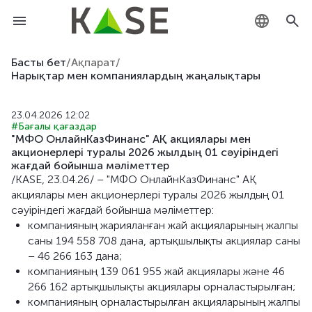
KZ
Басты бет
/
Ақпарат
/
Нарықтар мен компаниялардың жаңалықтары
RU
23.04.2026 12:02
EN
#Бағалы қағаздар
"МФО ОнлайнКазФинанс" АҚ акциялары мен
акционерлері туралы 2026 жылдың 01 сәуіріндегі
жағдай бойынша мәліметтер
/KASE, 23.04.26/ – "МФО ОнлайнКазФинанс" АҚ
акциялары мен акционерлері туралы 2026 жылдың 01
сәуіріндегі жағдай бойынша мәліметтер:
компанияның жарияланған жай акцияларының жалпы
саны 194 558 708 дана, артықшылықты акциялар саны
– 46 266 163 дана;
компанияның 139 061 955 жай акциялары және 46
266 162 артықшылықты акциялары орналастырылған;
компанияның орналастырылған акцияларының жалпы