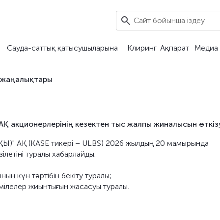
Сауда-саттық қатысушыларына
Клиринг
Ақпарат
Медиа 
 жаңалықтары
 акционерлерінің кезектен тыс жалпы жиналысын өткіз
Ы)" АҚ (KASE тикері – ULBS) 2026 жылдың 20 мамырында
летіні туралы хабарлайды.
ың күн тәртібін бекіту туралы;
мілелер жиынтығын жасасуы туралы.