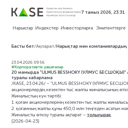
7 тамыз 2026, 23:31
Нарықтар
Индекстер
Инвесторларға
Эмитенттерге
Басты бет
/
Ақпарат
/
Нарықтар мен компаниялардың
23.04.2026 09:56
#Корпоративтік уақиғалар
20 мамырда "ULMUS BESSHOKY (УЛМУС БЕСШОҚЫ)" АҚ
туралы хабарлама
/KASE, 23.04.26/ – "ULMUS BESSHOKY (УЛМУС БЕСШОҚ
акционерлердің кезектен тыс жалпы жиналысының өткізі
Жиналыстың күн тәртібі:
1. қоғам акционерлерінің кезектен тыс жалпы жиналысын
2. қоғамның жалпы құны 450,0 млн теңгеден асатын мә
Жиналысты өткізу туралы ақпарат –
толығырақ
[2026-04-23]