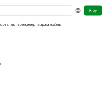
Кіру
орталық
Ережелер
Биржа жайлы
KZ
RU
EN
у