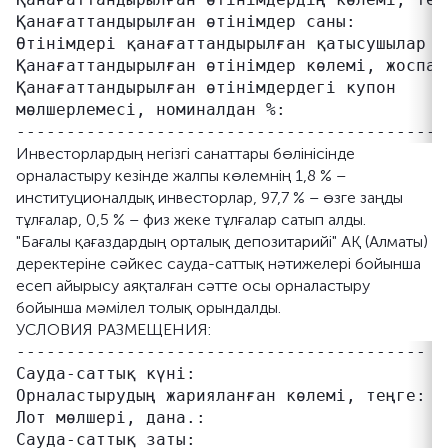
Қанағаттандырылған өтінімдер саны:          
Өтінімдері қанағаттандырылған қатысушылар са
Қанағаттандырылған өтінімдер көлемі, жоспар
Қанағаттандырылған өтінімдердегі купон     
мөлшерлемесі, номиналдан %:

Инвесторлардың негізгі санаттары бөлінісінде
орналастыру кезінде жалпы көлемнің 1,8 % –
институционалдық инвесторлар, 97,7 % – өзге заңды
тұлғалар, 0,5 % – физ жеке тұлғалар сатып алды.
"Бағалы қағаздардың орталық депозитарийі" АҚ (Алматы)
деректеріне сәйкес сауда-саттық нәтижелері бойынша
есеп айырысу аяқталған сәтте осы орналастыру
бойынша мәмілел толық орындалды.
УСЛОВИЯ РАЗМЕЩЕНИЯ:
----------------------------------------- -
Сауда-саттық күні:                        21
Орналастырудың жарияланған көлемі, теңге: 2
Лот мөлшері, дана.:                       1

Сауда-саттық заты:                        к