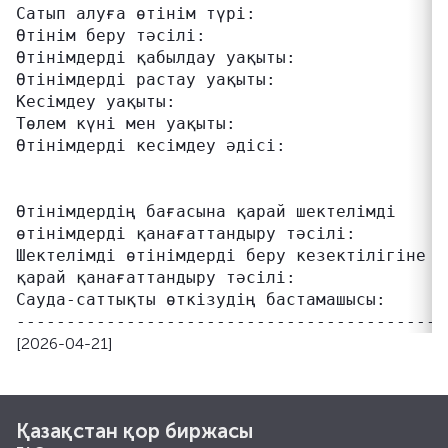
Сатып алуға өтінім түрі:                  ше
Өтінім беру тәсілі:                       жа
Өтінімдерді қабылдау уақыты:              10
Өтінімдерді растау уақыты:                10
Кесімдеу уақыты:                          14
Төлем күні мен уақыты:                    2
Өтінімдерді кесімдеу әдісі:               б
                                          н
                                          ке
Өтінімдердің бағасына қарай шектелімді    б
өтінімдерді қанағаттандыру тәсілі:

Шектелімді өтінімдерді беру кезектілігіне қ
қарай қанағаттандыру тәсілі:

Сауда-саттықты өткізудің бастамашысы:     "
[2026-04-21]
Қазақстан қор биржасы