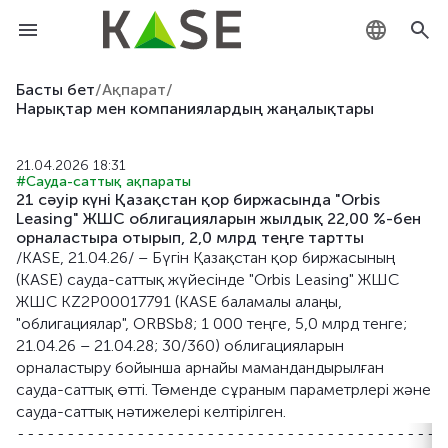
KZ
Басты бет
/
Ақпарат
/
Нарықтар мен компаниялардың жаңалықтары
RU
21.04.2026 18:31
EN
#Сауда-саттық ақпараты
21 сәуір күні Қазақстан қор биржасында "Orbis
Leasing" ЖШС облигацияларын жылдық 22,00 %-бен
орналастыра отырып, 2,0 млрд теңге тартты
/KASE, 21.04.26/ – Бүгін Қазақстан қор биржасының
(KASE) сауда-саттық жүйесінде "Orbis Leasing" ЖШС
ЖШС KZ2P00017791 (KASE баламалы алаңы,
"облигациялар", ORBSb8; 1 000 теңге, 5,0 млрд тенге;
21.04.26 – 21.04.28; 30/360) облигацияларын
орналастыру бойынша арнайы мамандандырылған
сауда-саттық өтті. Төменде сұраным параметрлері және
сауда-саттық нәтижелері келтірілген.
-------------------------------------------