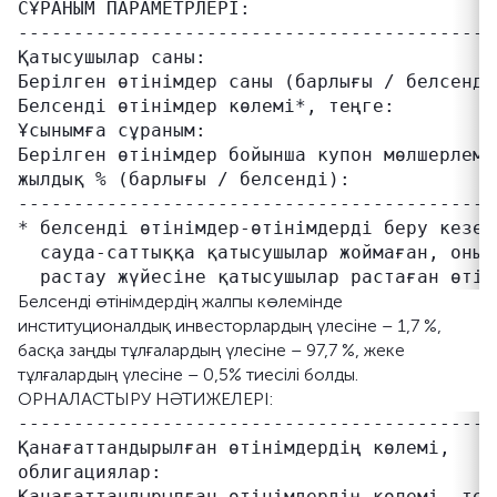
СҰРАНЫМ ПАРАМЕТРЛЕРІ:

-------------------------------------------
Қатысушылар саны:                           
Берілген өтінімдер саны (барлығы / белсенді
Белсенді өтінімдер көлемі*, теңге:         
Ұсынымға сұраным:                          
Берілген өтінімдер бойынша купон мөлшерлеме
жылдық % (барлығы / белсенді):

-------------------------------------------
* белсенді өтінімдер-өтінімдерді беру кезең
  сауда-саттыққа қатысушылар жоймаған, оның 
Белсенді өтінімдердің жалпы көлемінде
институционалдық инвесторлардың үлесіне – 1,7 %,
басқа заңды тұлғалардың үлесіне – 97,7 %, жеке
тұлғалардың үлесіне – 0,5% тиесілі болды.
ОРНАЛАСТЫРУ НӘТИЖЕЛЕРІ:
-------------------------------------------
Қанағаттандырылған өтінімдердің көлемі,    
облигациялар:

Қанағаттандырылған өтінімдердің көлемі, тең