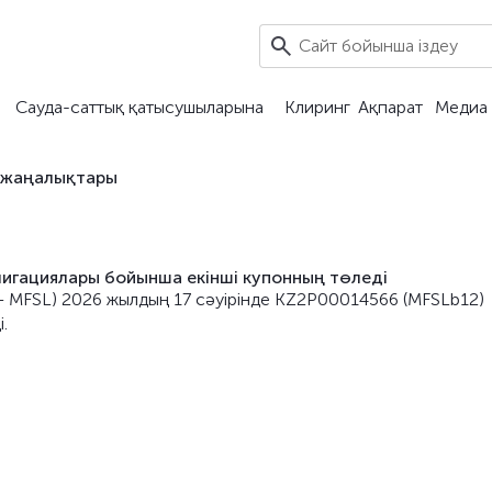
Сауда-саттық қатысушыларына
Клиринг
Ақпарат
Медиа 
 жаңалықтары
гациялары бойынша екiнші купонның төледi
 – MFSL) 2026 жылдың 17 сәуірiнде KZ2P00014566 (MFSLb12)
.