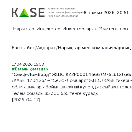
8 тамыз 2026, 20:51
Нарықтар
Индекстер
Инвесторларға
Эмитенттерге
Басты бет
/
Ақпарат
/
Нарықтар мен компаниялардың
17.04.2026 15:58
#Бағалы қағаздар
"Сейф-Ломбард" ЖШС KZ2P00014566 (MFSLb12) обли
/KASE, 17.04.26/ – "Сейф-Ломбард" ЖШС (KASE тикері
облигациялары бойынша екiнші купондық сыйақы төледі
Төлем сомасы 85 300 635 теңге құрады.
[2026-04-17]