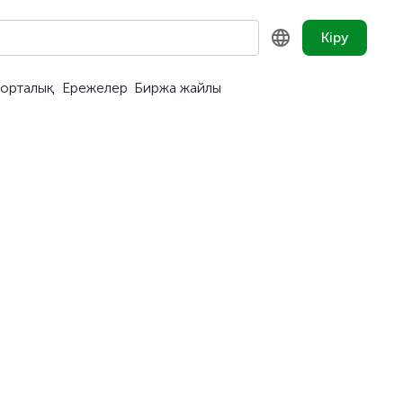
Кіру
орталық
Ережелер
Биржа жайлы
KZ
RU
EN