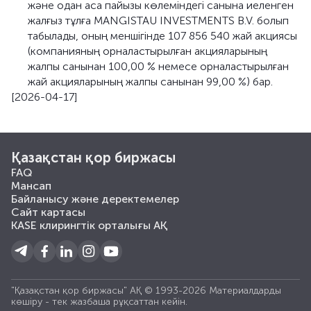
және одан аса пайызы көлеміндегі санына иеленген
жалғыз тұлға MANGISTAU INVESTMENTS B.V. болып
табылады, оның меншігінде 107 856 540 жай акциясы
(компанияның орналастырылған акцияларының
жалпы санынан 100,00 % немесе орналастырылған
жай акцияларының жалпы санынан 99,00 %) бар.
[2026-04-17]
Қазақстан қор биржасы
FAQ
Мансап
Байланысу және деректемелер
Сайт картасы
KASE клирингтік орталығы АҚ
"Қазақстан қор биржасы" АҚ © 1993-2026 Материалдарды
көшiру - тек жазбаша рұқсаттан кейiн.