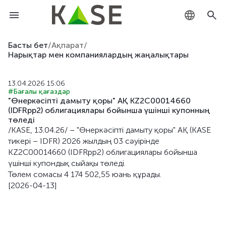
KZ
Басты бет
/
Ақпарат
/
Нарықтар мен компаниялардың жаңалықтары
RU
13.04.2026 15:06
EN
#Бағалы қағаздар
"Өнеркәсіпті дамыту қоры" АҚ KZ2C00014660
(IDFRpp2) облигациялары бойынша үшінші купонның
төледi
/KASE, 13.04.26/ – "Өнеркәсіпті дамыту қоры" АҚ (KASE
тикері – IDFR) 2026 жылдың 03 сәуірiнде
KZ2C00014660 (IDFRpp2) облигациялары бойынша
үшінші купондық сыйақы төледі.
Төлем сомасы 4 174 502,55 юань құрады.
[2026-04-13]