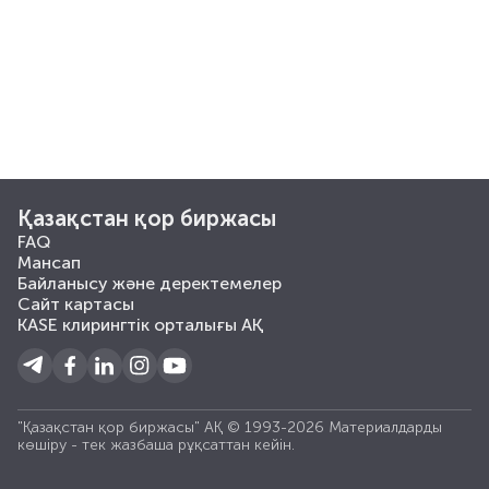
Қазақстан қор биржасы
FAQ
Мансап
Байланысу және деректемелер
Сайт картасы
KASE клирингтік орталығы АҚ
"Қазақстан қор биржасы" АҚ © 1993-2026 Материалдарды
көшiру - тек жазбаша рұқсаттан кейiн.