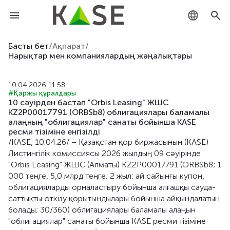
KZ
Басты бет
/
Ақпарат
/
Нарықтар мен компаниялардың жаңалықтары
RU
10.04.2026 11:58
EN
#Қаржы құралдары
10 сәуірден бастап "Orbis Leasing" ЖШС
KZ2P00017791 (ORBSb8) облигациялары баламалы
алаңның "облигациялар" санаты бойынша KASE
ресми тізіміне енгізілді
/KASE, 10.04.26/ – Қазақстан қор биржасының (KASE)
Листингілік комиссиясы 2026 жылдың 09 сәуірінде
"Orbis Leasing" ЖШС (Алматы) KZ2P00017791 (ORBSb8; 1
000 теңге, 5,0 млрд теңге; 2 жыл; ай сайынғы купон,
облигацияларды орналастыру бойынша алғашқы сауда-
саттықты өткізу қорытындылары бойынша айқындалатын
болады; 30/360) облигациялары баламалы алаңын
"облигациялар" санаты бойынша KASE ресми тізіміне