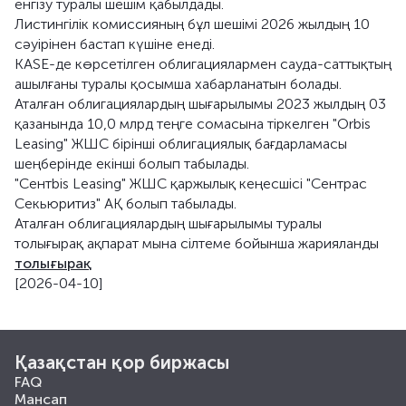
енгізу туралы шешім қабылдады.
Листингілік комиссияның бұл шешімі 2026 жылдың 10
сәуірінен бастап күшіне енеді.
KASE-де көрсетілген облигациялармен сауда-саттықтың
ашылғаны туралы қосымша хабарланатын болады.
Аталған облигациялардың шығарылымы 2023 жылдың 03
қазанында 10,0 млрд теңге сомасына тіркелген "Orbis
Leasing" ЖШС бірінші облигациялық бағдарламасы
шеңберінде екінші болып табылады.
"Сентbis Leasing" ЖШС қаржылық кеңесшісі "Сентрас
Секьюритиз" АҚ болып табылады.
Аталған облигациялардың шығарылымы туралы
толығырақ ақпарат мына сілтеме бойынша жарияланды
толығырақ
[2026-04-10]
Қазақстан қор биржасы
FAQ
Мансап