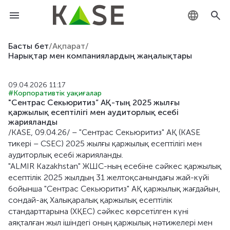
KZ
Басты бет
/
Ақпарат
/
Нарықтар мен компаниялардың жаңалықтары
RU
09.04.2026 11:17
EN
#Корпоративтік уақиғалар
"Сентрас Секьюритиз” АҚ-тың 2025 жылғы
қаржылық есептілігі мен аудиторлық есебі
жарияланды
/KASE, 09.04.26/ – "Сентрас Секьюритиз" АҚ (KASE
тикері – CSEC) 2025 жылғы қаржылық есептілігі мен
аудиторлық есебі жарияланды.
"ALMIR Kazakhstan" ЖШС-ның есебіне сәйкес қаржылық
есептілік 2025 жылдың 31 желтоқсанындағы жай-күйі
бойынша "Сентрас Секьюритиз" АҚ қаржылық жағдайын,
сондай-ақ Халықаралық қаржылық есептілік
стандарттарына (ХҚЕС) сәйкес көрсетілген күні
аяқталған жыл ішіндегі оның қаржылық нәтижелері мен