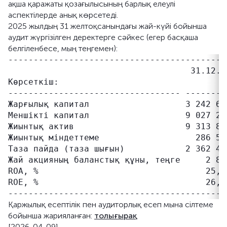
ақша қаражаты қозағылысының барлық елеулі
аспектілерде анық көрсетеді.
2025 жылдың 31 желтоқсанындағы жай-күйі бойынша
аудит жүргізілген деректерге сәйкес (егер басқаша
белгіленбесе, мың теңгемен):
--------------------------------------------
                                    31.12.25
Көрсеткіш:

---------------------------------- ---------
Жарғылық капитал                   3 242 600
Меншікті капитал                   9 027 267
Жиынтық актив                      9 313 816
Жиынтық міндеттеме                   286 549
Таза пайда (таза шығын)            2 362 435
Жай акцияның баланстық құны, теңге     2 883
ROA, %                                 25,36
ROE, %                                 26,17
Қаржылық есептілік пен аудиторлық есеп мына сілтеме
бойынша жарияланған:
толығырақ
[2026-04-09]