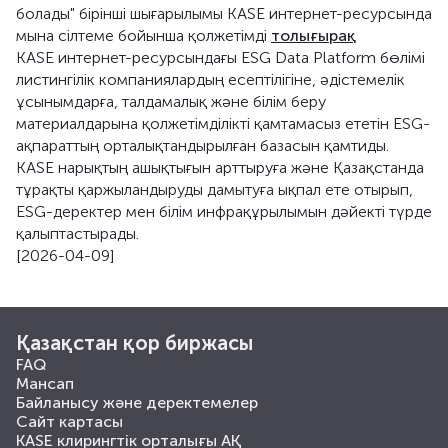
болады" бірінші шығарылымы KASE интернет-ресурсында
мына сілтеме бойынша қолжетімді
толығырақ
KASE интернет-ресурсындағы ESG Data Platform бөлімі
листингілік компаниялардың есептілігіне, әдістемелік
ұсынымдарға, талдамалық және білім беру
материалдарына қолжетімділікті қамтамасыз ететін ESG-
ақпараттың орталықтандырылған базасын қамтиды.
KASE нарықтың ашықтығын арттыруға және Қазақстанда
тұрақты қаржыландыруды дамытуға ықпал ете отырып,
ESG-деректер мен білім инфрақұрылымын дәйекті түрде
қалыптастырады.
[2026-04-09]
Қазақстан қор биржасы
FAQ
Мансап
Байланысу және деректемелер
Сайт картасы
KASE клирингтік орталығы АҚ