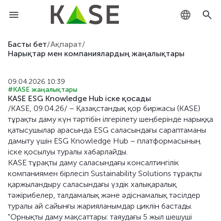
KZ
Басты бет
/
Ақпарат
/
Нарықтар мен компаниялардың жаңалықтары
RU
09.04.2026 10:39
EN
#KASE жаңалықтары
KASE ESG Knowledge Hub іске қосады
/KASE, 09.04.26/ – Қазақстандық қор биржасы (KASE)
тұрақты даму күн тәртібін ілгерілету шеңберінде нарыққа
қатысушылар арасында ESG саласындағы сараптаманы
дамыту үшін ESG Knowledge Hub – платформасының
іске қосылуы туралы хабарлайды.
KASE тұрақты даму саласындағы консалтингілік
компаниямен бірлесіп Sustainability Solutions тұрақты
қаржыландыру саласындағы үздік халықаралық
тәжірибелер, талдамалық және әдіснамалық тәсілдер
туралы ай сайынғы жарияланымдар циклін бастады.
"Орнықты даму мақсаттары: таяудағы 5 жыл шешуші