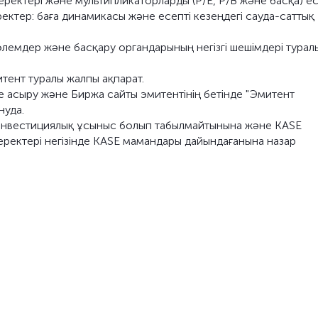
еректері және мультипликаторларды (P/E, P/B және басқа) е
ектер: баға динамикасы және есепті кезеңдегі сауда-саттық
өлемдер және басқару органдарының негізгі шешімдері турал
тент туралы жалпы ақпарат.
 асыру және Биржа сайты эмитентінің бетінде "Эмитент
нуда.
, инвестициялық ұсыныс болып табылмайтынына және KASE
деректері негізінде KASE мамандары дайындағанына назар