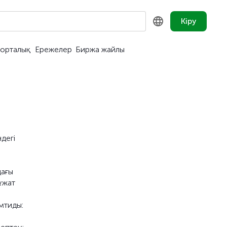
Кіру
орталық
Ережелер
Биржа жайлы
KZ
RU
EN
дегі
дағы
ұжат
мтиды: