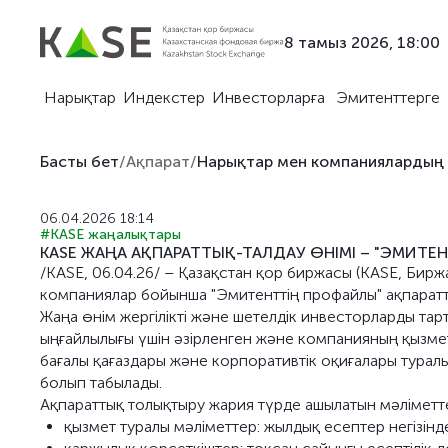
8 тамыз 2026, 18:00
Нарықтар
Индекстер
Инвесторларға
Эмитенттерге
Басты бет
/
Ақпарат
/
Нарықтар мен компаниялардың
06.04.2026 18:14
#KASE жаңалықтары
KASE ЖАҢА АҚПАРАТТЫҚ-ТАЛДАУ ӨНІМІ – "ЭМИТЕ
/KASE, 06.04.26/ – Қазақстан қор биржасы (KASE, Биржа
компаниялар бойынша "Эмитенттің профайлы" ақпаратт
Жаңа өнім жергілікті және шетелдік инвесторларды та
ыңғайлылығы үшін әзірленген және компанияның қызме
бағалы қағаздары және корпоративтік оқиғалары тура
болып табылады.
Ақпараттық толықтыру жария түрде ашылатын мәліметт
қызмет туралы мәліметтер: жылдық есептер негізін