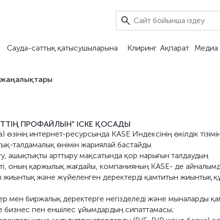
Сауда-саттық қатысушыларына
Клиринг
Ақпарат
Медиа 
 жаңалықтары
НТТІҢ ПРОФАЙЛЫН" ІСКЕ ҚОСАДЫ
) өзінің интернет-ресурсында KASE Индексінің өкілдік тізімін
ық-талдамалық өнімін жариялай бастайды.
рту, ашықтықты арттыру мақсатында қор нарығын талдаудың
ті, оның қаржылық жағдайы, компанияның KASE- де айналым
лы жиынтық және жүйеленген деректерді қамтитын жиынтық қ
ер мен биржалық деректерге негізделеді және мыналарды қа
де бизнес пен еншілес ұйымдардың сипаттамасы;