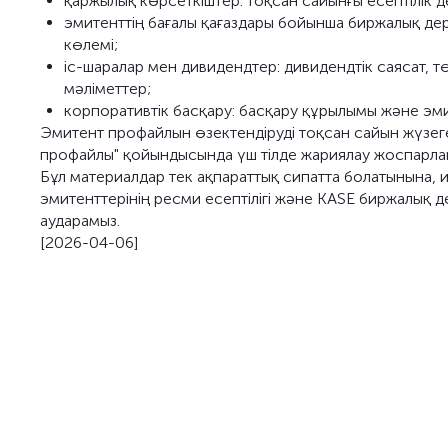
қаржылық көрсеткіштер: тоқсан сайынғы есептілік д
эмитенттің бағалы қағаздары бойынша биржалық дер
көлемі;
іс-шаралар мен дивидендтер: дивидендтік саясат, т
мәліметтер;
корпоративтік басқару: басқару құрылымы және эми
Эмитент профайлын өзектендіруді тоқсан сайын жүзеге
профайлы" қойындысында үш тілде жариялау жоспарла
Бұл материалдар тек ақпараттық сипатта болатынына
эмитенттерінің ресми есептілігі және KASE биржалық 
аударамыз.
[2026-04-06]