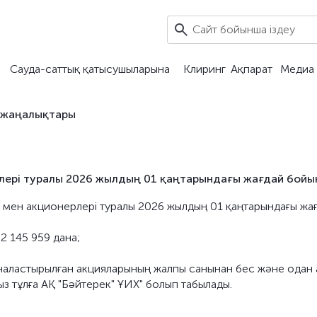
Сауда-саттық қатысушыларына
Клиринг
Ақпарат
Медиа 
 жаңалықтары
рлері туралы 2026 жылдың 01 қаңтарындағы жағдай бой
ры мен акционерлері туралы 2026 жылдың 01 қаңтарындағы жа
2 145 959 дана;
 орналастырылған акцияларының жалпы санынан бес және одан 
з тұлға АҚ "Бәйтерек" ҰИХ" болып табылады.