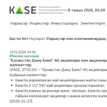
8 тамыз 2026, 00:29
Нарықтар
Индекстер
Инвесторларға
Эмитенттерге
Басты бет
/
Ақпарат
/
Нарықтар мен компаниялардың
27.01.2026 14:36
#Бағалы қағаздар
"Қазақстан Даму Банкі" АҚ акциялары мен акционе
мәліметтер
/KASE, 27.01.26/ – "Қазақстан Даму Банкі" АҚ акцияла
бойынша мәліметтер:
банктің жарияланған жай акцияларының жалпы саны 
банктің 2 117 340 жай акциялары орналастырылған;
банктің жалғыз акционері және, тиісінше, банктің
пайызы көлеміндегі акциялар санына иеленген жалғы
[2026-01-27]