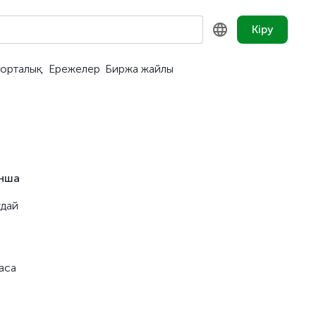
Кіру
орталық
Ережелер
Биржа жайлы
KZ
RU
EN
ынша
ғдай
аса