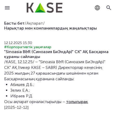
KZ
Басты бет
/
Ақпарат
/
Нарықтар мен компаниялардың жаңалықтары
RU
12.12.2025 15:30
EN
#Корпоративтік уақиғалар
"Sinoasia B&R (Синоазия БиЭндАр)" СК" АҚ Басқарма
құрамы сайланды
/KASE, 12.12.25/ – "Sinoasia B&R (Синоазия БиЭндАр)"
СК" АҚ (тикер KASE – SABR) Директорлар кеңесінің
2025 жылдың 27 қарашасындағы шешімімен қоғам
Басқармасының құрамына сайланды:
Абишев Д.Б.;
Зелих Е.А.;
Ибраев Р.Д.
Осы ақпарат орналастырылды –
толығырақ
[2025-12-12]