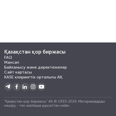
Қазақстан қор биржасы
FAQ
Мансап
Байланысу және деректемелер
Сайт картасы
KASE клирингтік орталығы АҚ
"Қазақстан қор биржасы" АҚ © 1993-2026 Материалдарды
көшiру - тек жазбаша рұқсаттан кейiн.