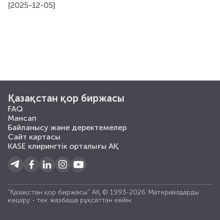
[2025-12-05]
Қазақстан қор биржасы
FAQ
Мансап
Байланысу және деректемелер
Сайт картасы
KASE клирингтік орталығы АҚ
"Қазақстан қор биржасы" АҚ © 1993-2026 Материалдарды
көшiру - тек жазбаша рұқсаттан кейiн.