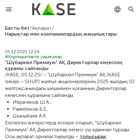
KZ
Басты бет
/
Ақпарат
/
Нарықтар мен компаниялардың жаңалықтары
RU
05.12.2025 12:24
EN
#Корпоративтік уақиғалар
"Шұбаркөл Премиум" АҚ Директорлар кеңесінің
құрамы сайланды
/KASE, 05.12.25/ – "Шұбаркөл Премиум" АҚ (KASE
тикері – SHUP) жалғыз акционерлерінің 2025 жылдың 02
желтоқсанындағы шешімімен қоғамның Директорлар
кеңесінің құрамына сайланды:
Ибрагимов Ш.А.;
Раимбеков Б.Е.;
Шыныбаев А.К.
Енгізілген өзгерістерді ескере отырып, "Шұбаркөл
Премиум" АҚ Директорлар кеңесі үш адамнан тұрады.
Осы ақпарат орналастырылды –
толығырақ