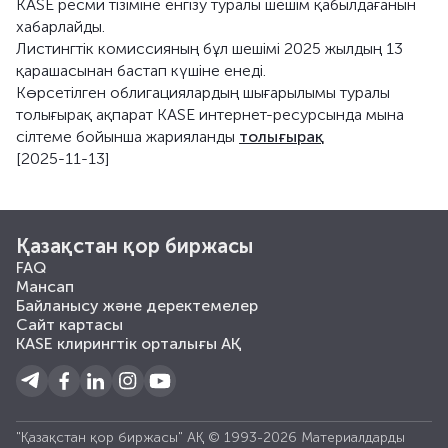
KASE ресми тізіміне енгізу туралы шешім қабылдағанын
хабарлайды.
Листингтік комиссияның бұл шешімі 2025 жылдың 13
қарашасынан бастап күшіне енеді.
Көрсетілген облигациялардың шығарылымы туралы
толығырақ ақпарат KASE интернет-ресурсында мына
сілтеме бойынша жарияланды
толығырақ
[2025-11-13]
Қазақстан қор биржасы
FAQ
Мансап
Байланысу және деректемелер
Сайт картасы
KASE клирингтік орталығы АҚ
"Қазақстан қор биржасы" АҚ © 1993-2026 Материалдарды