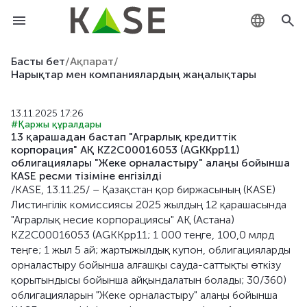
KZ
Басты бет
/
Ақпарат
/
Нарықтар мен компаниялардың жаңалықтары
RU
13.11.2025 17:26
EN
#Қаржы құралдары
13 қарашадан бастап "Аграрлық кредиттік
корпорация" АҚ KZ2C00016053 (AGKKpp11)
облигациялары "Жеке орналастыру" алаңы бойынша
KASE ресми тізіміне енгізілді
/KASE, 13.11.25/ – Қазақстан қор биржасының (KASE)
Листингілік комиссиясы 2025 жылдың 12 қарашасында
"Аграрлық несие корпорациясы" АҚ (Астана)
KZ2C00016053 (AGKKpp11; 1 000 теңге, 100,0 млрд
теңге; 1 жыл 5 ай; жартыжылдық купон, облигацияларды
орналастыру бойынша алғашқы сауда-саттықты өткізу
қорытындысы бойынша айқындалатын болады; 30/360)
облигацияларын "Жеке орналастыру" алаңы бойынша