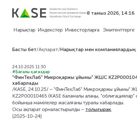
8 тамыз 2026, 14:16
Нарықтар
Индекстер
Инвесторларға
Эмитенттерге
Басты бет
/
Ақпарат
/
Нарықтар мен компаниялардың
24.10.2025 11:30
#Бағалы қағаздар
"ФинТехЛаб" Микроқаржы ұйымы" ЖШС KZ2P00010465
хабарлады
/KASE, 24.10.25/ – "ФинТехЛаб" Микроқаржы ұйымы" Ж
KZ2P00010465 (KASE баламалы алаңы, "облигациялар" с
бойынша мәмілелер жасалғаны туралы хабарлады.
Осы ақпарат орналастырылды –
толығырақ
[2025-10-24]