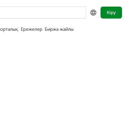
Кіру
орталық
Ережелер
Биржа жайлы
KZ
RU
EN