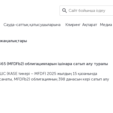
Сауда-саттық қатысушыларына
Клиринг
Ақпарат
Медиа 
 жаңалықтары
 (MFDFb2) облигацияларын ішінара сатып алу туралы
ШС (KASE тикері – MFDF) 2025 жылдың 15 қазанында
анаты, MFDFb2) облигацияның 398 данасын кері сатып алу