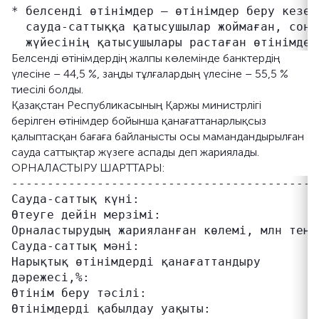
* белсенді өтінімдер – өтінімдер беру кезең
  сауда-саттыққа қатысушылар жоймаған, соны
Белсенді өтінімдердің жалпы көлемінде банктердің
үлесіне – 44,5 %, заңды тұлғалардың үлесіне – 55,5 %
тиесілі болды.
Қазақстан Республикасының Қаржы министрлігі
берілген өтінімдер бойынша қанағаттанарлықсыз
қалыптасқан бағаға байланысты осы мамандандырылған
сауда саттықтар жүзеге аспады деп жариялады.
ОРНАЛАСТЫРУ ШАРТТАРЫ:
-------------------------------------------
Сауда-саттық күні:                          
Өтеуге дейін мерзімі:                      
Орналастырудың жарияланған көлемі, млн теңге
Сауда-саттық мәні:                         
Нарықтық өтінімдерді қанағаттандыру        
дәрежесі,%:                                
Өтінім беру тәсілі:                         
Өтінімдерді қабылдау уақыты:               