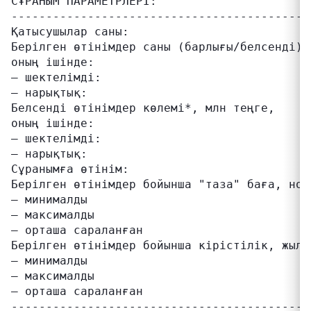
СҰРАНЫМ ПАРАМЕТРЛЕРІ:

-------------------------------------------
Қатысушылар саны:                          
Берілген өтінімдер саны (барлығы/белсенді),
оның ішінде:

– шектелімді:                              
– нарықтық:                                
Белсенді өтінімдер көлемі*, млн теңге,     
оның ішінде:

– шектелімді:                              
– нарықтық:                                
Сұранымға өтінім:                          
Берілген өтінімдер бойынша "таза" баға, ном
– минималды                                
– максималды                               
– орташа сараланған                        
Берілген өтінімдер бойынша кірістілік, жылд
– минималды                                
– максималды                               
– орташа сараланған                        
-------------------------------------------