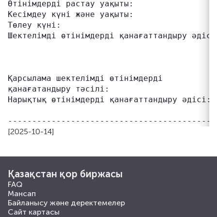
Өтінімдерді растау уақыты:                 
Кесімдеу күні және уақыты:                 
Төлеу күні:                                 
Шектелімді өтінімдерді қанағаттандыру әдісі
                                           
                                           
                                           
Қарсылама шектелімді өтінімдерді           
қанағатандыру тәсілі:                      
Нарықтық өтінімдерді қанағаттандыру әдісі: 
                                            
[2025-10-14]
Қазақстан қор биржасы
FAQ
Мансап
Байланысу және деректемелер
Сайт картасы