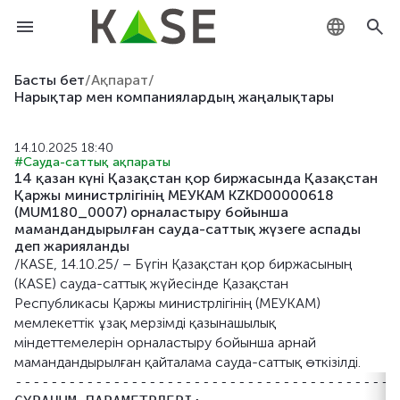
KZ
Басты бет
/
Ақпарат
/
Нарықтар мен компаниялардың жаңалықтары
RU
14.10.2025 18:40
EN
#Сауда-саттық ақпараты
14 қазан күні Қазақстан қор биржасында Қазақстан
Қаржы министрлігінің МЕУКАМ KZKD00000618
(MUM180_0007) орналастыру бойынша
мамандандырылған сауда-саттық жүзеге аспады
деп жарияланды
/KASE, 14.10.25/ – Бүгін Қазақстан қор биржасының
(KASE) сауда-саттық жүйесінде Қазақстан
Республикасы Қаржы министрлігінің (МЕУКАМ)
мемлекеттік ұзақ мерзімді қазынашылық
міндеттемелерін орналастыру бойынша арнай
мамандандырылған қайталама сауда-саттық өткізілді.
-------------------------------------------