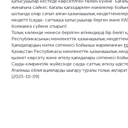
қатысушылар кестеде көрсетілген төлем күніне "Бағал
жинағына сәйкес бағалы қағаздармен мәмілелер бойын
шотында олар сатып алған қазынашылық міндеттемелерд
міндетті (сауда- саттыққа қатысушылар берген және KA
болжамға сүйене отырып).
Толық көлемде немесе берілген өтінімдерді бір бөлігі 
Республикасының мемлекеттік қазынашылық міндеттеме
Қағидалардың мәтіні сілтемесі бойынша жарияланған
т
Қазақстан Респубикасы мемлекеттік қазынашылық мінд
қызмет көрсету және өтелу қағидалары сілтемесі бой
Сауда-клирингілік жүйесінде сауда-саттық өткізу әдіс
Аталмыш облигацияларды шығару туралы толық ақпарат
[2025-10-09]