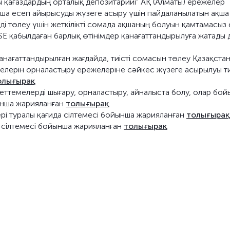
ы қағаздардың орталық депозитарийі" АҚ (Алматы) ережелер
ша есеп айырысуды жүзеге асыру үшін пайдаланылатын ақша
і төлеу үшін жеткілікті сомада ақшаның болуын қамтамасыз 
SE қабылдаған барлық өтінімдер қанағаттандырылуға жатады 
қанағаттандырылған жағдайда, тиісті сомасын төлеу Қазақста
лерін орналастыру ережелеріне сәйкес жүзеге асырылуы ти
олығырақ
еттемелерді шығару, орналастыру, айналыста болу, олар бо
ынша жарияланған
толығырақ
тері туралы қағида сілтемесі бойынша жарияланған
толығырақ
 сілтемесі бойынша жарияланған
толығырақ