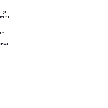
етуге
деген
н
іс.
йынша