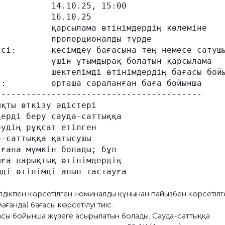
          14.10.25, 15:00

          16.10.25

          қарсылама өтінімдердің көлеміне

          пропорционалды түрде

сі:       кесімдеу бағасына тең немесе сатушы
          үшін ұтымдырақ болатын қарсылама

          шектелімді өтінімдердің бағасы бойы
:         орташа сараланған баға бойынша

----------------------------------------

қты өткізу әдістері

ерді беру сауда-саттыққа

удің рұқсат етілген

-саттыққа қатысушы

ғана мүмкін болады; бұл

ға нарықтық өтінімдердің

ді өтінімді алып тастауға

 дәлдікпен көрсетілген номиналды құнынан пайызбен көрсетілг
ғанда) бағасы көрсетілуі тиіс.
сы бойынша жүзеге асырылатын болады. Сауда-саттыққа