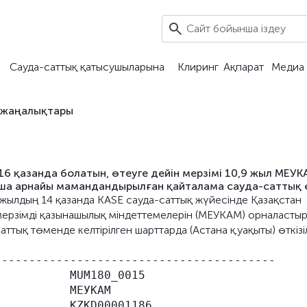
Сауда-саттық қатысушыларына
Клиринг
Ақпарат
Медиа 
 жаңалықтары
16 қазанда болатын, өтеуге дейін мерзімі 10,9 жыл МЕУ
а арнайы мамандандырылған қайталама сауда-саттық 
5 жылдың 14 қазанда KASE сауда-саттық жүйесінде Қазақстан
 мерзімді қазынашылық міндеттемелерін (МЕУКАМ) орналасты
ық төменде келтірілген шарттарда (Астана қ.уақыты) өткізіл
----------------------------------------

          MUM180_0015

          МЕУКАМ

          KZKD00001186
