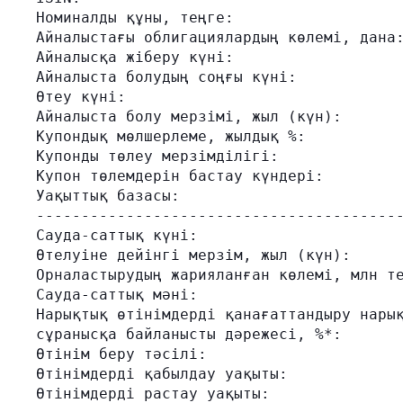
Номиналды құны, теңге:                   
Айналыстағы облигациялардың көлемі, дана:
Айналысқа жіберу күні:                   
Айналыста болудың соңғы күні:            
Өтеу күні:                               
Айналыста болу мерзімі, жыл (күн):       
Купондық мөлшерлеме, жылдық %:           
Купонды төлеу мерзімділігі:              
Купон төлемдерін бастау күндері:         
Уақыттық базасы:                         
-----------------------------------------
Сауда-саттық күні:                       
Өтелуіне дейінгі мерзім, жыл (күн):      
Орналастырудың жарияланған көлемі, млн те
Сауда-саттық мәні:                       
Нарықтық өтінімдерді қанағаттандыру нарық
сұранысқа байланысты дәрежесі, %*:       
Өтінім беру тәсілі:                      
Өтінімдерді қабылдау уақыты:             
Өтінімдерді растау уақыты:               