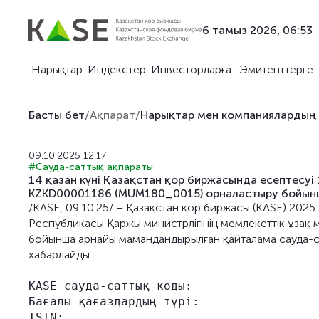
6 тамыз 2026, 06:53
Нарықтар
Индекстер
Инвесторларға
Эмитенттерге
Басты бет
/
Ақпарат
/
Нарықтар мен компаниялардың
09.10.2025 12:17
#Сауда-саттық ақпараты
14 қазан күні Қазақстан қор биржасында есептесуі 
KZKD00001186 (MUM180_0015) орналастыру бойынш
/KASE, 09.10.25/ – Қазақстан қор биржасы (KASE) 202
Республикасы Қаржы министрлігінің мемлекеттік ұзақ
бойынша арнайы мамандандырылған қайталама сауда-сатт
хабарлайды.
-----------------------------------------
KASE сауда-саттық коды:                  
Бағалы қағаздардың түрі:                 
ISIN:                                    