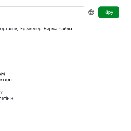
Кіру
орталық
Ережелер
Биржа жайлы
KZ
RU
EN
КАМ
өтеді
ру
етінін