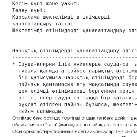
Кесім күні және уақыты:                  
Төлеу күні:                              
Қарсылама шектелімді өтінімдерді         
қанағатандыру тәсілі:                    
Шектелімді өтінімдерді қанағаттандыру әді
                                         
                                         
Нарықтық өтінімдерді қанағаттандыру әдісі
-----------------------------------------
* Сауда-клирингілік жүйелерде сауда-сатты
  туралы қағидаға сәйкес нарықтық өтінімд
  бір қатысушыға нарықтық өтінімдерді бер
  пайызын қамтамасыз ету мақсатында сауда
  шектелімді өтінімдерді бергеннен кейін 
  ретте, егер сауда-саттыққа бір қатысушы
  рұқсат етілген пайызы бұзылса, шектелім
Өтінімде баға ретінде төртінші ондық таңбаға дейінгі
облигацияның "таза" (жинақталған сыйақыны есепке алма
Осы орналастыру бойынша есеп айырысулар Т+2 сызба