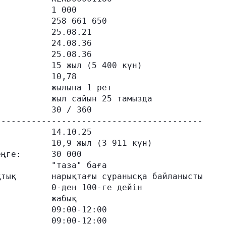
          1 000

          258 661 650

          25.08.21

          24.08.36

          25.08.36

          15 жыл (5 400 күн)

          10,78

          жылына 1 рет

          жыл сайын 25 тамызда

          30 / 360

----------------------------------------

          14.10.25

          10,9 жыл (3 911 күн)

ңге:      30 000

          "таза" баға

тық       нарықтағы сұранысқа байланысты

          0-ден 100-ге дейін

          жабық

          09:00-12:00

          09:00-12:00
