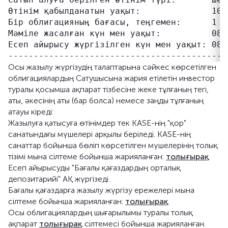
Өтінім қабылданатын уақыт:              10:0
Бір облигацияның бағасы, теңгемен:      1 00
Мәміле жасалған күн мен уақыт:          08.
Есеп айырысу жүргізілген күн мен уақыт: 08.
Осы жазылу жүргізудің талаптарына сәйкес көрсетілген
облигациялардың Сатушысына жария етілетін инвестор
туралы қосымша ақпарат тізбесіне жеке тұлғаның тегі,
аты, әкесінің аты (бар болса) немесе заңды тұлғаның
атауы кіреді:
Жазылуға қатысуға өтінімдер тек KASE-нің "қор"
санатындағы мүшелері арқылы беріледі. KASE-нің
санаттар бойынша бөліп көрсетілген мүшелерінің толық
тізімі мына сілтеме бойынша жарияланған:
толығырақ
Есеп айырысуды "Бағалы қағаздардың орталық
депозитарийі" АҚ жүргізеді.
Бағалы қағаздарға жазылу жүргізу ережелері мына
сілтеме бойынша жарияланған:
толығырақ
Осы облигациялардың шығарылымы туралы толық
ақпарат
толығырақ
сілтемесі бойынша жарияланған.