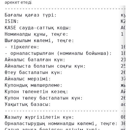
әрекет етеді.
-------------------------------------------
Бағалы қағаз түрі:                      куп
ISIN:                                   KZ2C
KASE сауда-саттық коды:                 AGKK
Номиналды құны, теңге:                  1 00
Шығарылым көлемі, теңге:

- тіркелген:                            100
- орналастырылған (номиналы бойынша):   18 5
Айналыс баталған күн:                   21.0
Айналыста болатын соңғы күн:            25.0
Өтеу басталатын күн:                    26.0
Айналыс мерзімі:                        370 
Купондық мөлшерлеме:                    жылд
Купон төленетін кезең:                  Айн
Купон төлеу басталатын күн:             26.0
Уақыттық базасы:                        actu
--------------------------------------- ---
Жазылу жүргізілетін күн:                08.1
Орналастырудың номиналды көлемі, теңге: 30 0
Сатып алуға берілген өтінім түрі:       шект