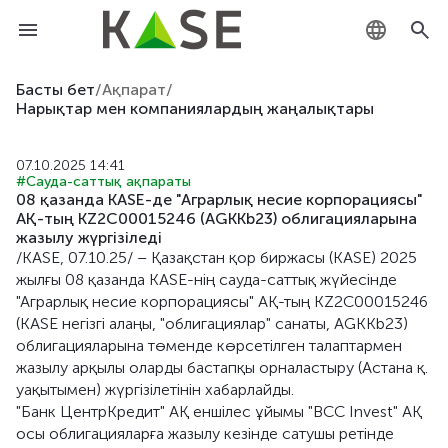
KZ
Басты бет
/
Ақпарат
/
Нарықтар мен компаниялардың жаңалықтары
RU
07.10.2025 14:41
EN
#Сауда-саттық ақпараты
08 қазанда KASE-де "Аграрлық несие корпорациясы"
АҚ-тың KZ2C00015246 (AGKKb23) облигацияларына
жазылу жүргізіледі
/KASE, 07.10.25/ – Қазақстан қор биржасы (KASE) 2025
жылғы 08 қазанда KASE-нің сауда-саттық жүйесінде
"Аграрлық несие корпорациясы" АҚ-тың KZ2C00015246
(KASE негізгі алаңы, "облигациялар" санаты, AGKKb23)
облигацияларына төменде көрсетілген талаптармен
жазылу арқылы оларды бастапқы орналастыру (Астана қ.
уақытымен) жүргізілетінін хабарлайды.
"Банк ЦентрКредит" АҚ еншілес ұйымы "BCC Invest" АҚ
осы облигацияларға жазылу кезінде сатушы ретінде