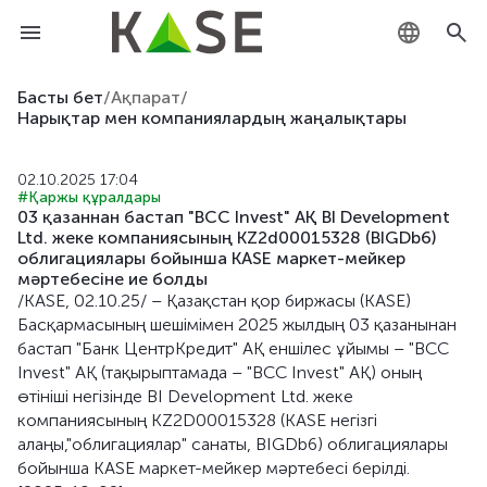
KZ
Басты бет
/
Ақпарат
/
Нарықтар мен компаниялардың жаңалықтары
RU
02.10.2025 17:04
EN
#Қаржы құралдары
03 қазаннан бастап "BCC Invest" АҚ BI Development
Ltd. жеке компаниясының KZ2d00015328 (BIGDb6)
облигациялары бойынша KASE маркет-мейкер
мәртебесіне ие болды
/KASE, 02.10.25/ – Қазақстан қор биржасы (KASE)
Басқармасының шешімімен 2025 жылдың 03 қазанынан
бастап "Банк ЦентрКредит" АҚ еншілес ұйымы – "BCC
Invest" АҚ (тақырыптамада – "BCC Invest" АҚ) оның
өтініші негізінде BI Development Ltd. жеке
компаниясының KZ2D00015328 (KASE негізгі
алаңы,"облигациялар" санаты, BIGDb6) облигациялары
бойынша KASE маркет-мейкер мәртебесі берілді.