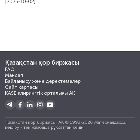
[2025-10-02]
Қазақстан қор биржасы
FAQ
Мансап
Байланысу және деректемелер
Сайт картасы
KASE клирингтік орталығы АҚ
"Қазақстан қор биржасы" АҚ © 1993-2026 Материалдарды
көшiру - тек жазбаша рұқсаттан кейiн.