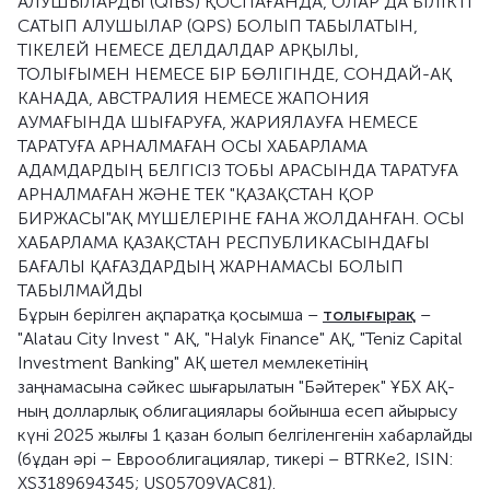
АЛУШЫЛАРДЫ (QIBS) ҚОСПАҒАНДА, ОЛАР ДА БІЛІКТІ
САТЫП АЛУШЫЛАР (QPS) БОЛЫП ТАБЫЛАТЫН,
ТІКЕЛЕЙ НЕМЕСЕ ДЕЛДАЛДАР АРҚЫЛЫ,
ТОЛЫҒЫМЕН НЕМЕСЕ БІР БӨЛІГІНДЕ, СОНДАЙ-АҚ
КАНАДА, АВСТРАЛИЯ НЕМЕСЕ ЖАПОНИЯ
АУМАҒЫНДА ШЫҒАРУҒА, ЖАРИЯЛАУҒА НЕМЕСЕ
ТАРАТУҒА АРНАЛМАҒАН ОСЫ ХАБАРЛАМА
АДАМДАРДЫҢ БЕЛГІСІЗ ТОБЫ АРАСЫНДА ТАРАТУҒА
АРНАЛМАҒАН ЖӘНЕ ТЕК "ҚАЗАҚСТАН ҚОР
БИРЖАСЫ"АҚ МҮШЕЛЕРІНЕ ҒАНА ЖОЛДАНҒАН. ОСЫ
ХАБАРЛАМА ҚАЗАҚСТАН РЕСПУБЛИКАСЫНДАҒЫ
БАҒАЛЫ ҚАҒАЗДАРДЫҢ ЖАРНАМАСЫ БОЛЫП
ТАБЫЛМАЙДЫ
Бұрын берілген ақпаратқа қосымша –
толығырақ
–
"Alatau City Invest " АҚ, "Halyk Finance" АҚ, "Teniz Capital
Investment Banking" АҚ шетел мемлекетінің
заңнамасына сәйкес шығарылатын "Бәйтерек" ҰБХ АҚ-
ның долларлық облигациялары бойынша есеп айырысу
күні 2025 жылғы 1 қазан болып белгіленгенін хабарлайды
(бұдан әрі – Еврооблигациялар, тикері – BTRKe2, ISIN:
XS3189694345; US05709VAC81).