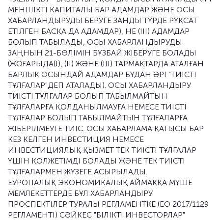
МЕНШІКТІ КАПИТАЛЫ БАР АДАМДАР ЖӘНЕ ОСЫ
ХАБАРЛАНДЫРУДЫ БЕРУГЕ ЗАҢДЫ ТҮРДЕ РҰҚСАТ
ЕТІЛГЕН БАСҚА ДА АДАМДАР), НЕ (III) АДАМДАР
БОЛЫП ТАБЫЛАДЫ, ОСЫ ХАБАРЛАНДЫРУДЫ
ЗАҢНЫҢ 21-БӨЛІМІН БҰЗБАЙ ЖІБЕРУГЕ БОЛАДЫ
(ЖОҒАРЫДА(I), (II) ЖӘНЕ (III) ТАРМАҚТАРДА АТАЛҒАН
БАРЛЫҚ ОСЫНДАЙ АДАМДАР БҰДАН ӘРІ "ТИІСТІ
ТҰЛҒАЛАР"ДЕП АТАЛАДЫ). ОСЫ ХАБАРЛАНДЫРУ
ТИІСТІ ТҰЛҒАЛАР БОЛЫП ТАБЫЛМАЙТЫН
ТҰЛҒАЛАРҒА ҚОЛДАНЫЛМАУҒА НЕМЕСЕ ТИІСТІ
ТҰЛҒАЛАР БОЛЫП ТАБЫЛМАЙТЫН ТҰЛҒАЛАРҒА
ЖІБЕРІЛМЕУГЕ ТИІС. ОСЫ ХАБАРЛАМА ҚАТЫСЫ БАР
КЕЗ КЕЛГЕН ИНВЕСТИЦИЯ НЕМЕСЕ
ИНВЕСТИЦИЯЛЫҚ ҚЫЗМЕТ ТЕК ТИІСТІ ТҰЛҒАЛАР
ҮШІН ҚОЛЖЕТІМДІ БОЛАДЫ ЖӘНЕ ТЕК ТИІСТІ
ТҰЛҒАЛАРМЕН ЖҮЗЕГЕ АСЫРЫЛАДЫ.
ЕУРОПАЛЫҚ ЭКОНОМИКАЛЫҚ АЙМАҚҚА МҮШЕ
МЕМЛЕКЕТТЕРДЕ БҰЛ ХАБАРЛАНДЫРУ
ПРОСПЕКТІЛЕР ТУРАЛЫ РЕГЛАМЕНТКЕ (ЕО 2017/1129
РЕГЛАМЕНТІ) СӘЙКЕС "БІЛІКТІ ИНВЕСТОРЛАР"