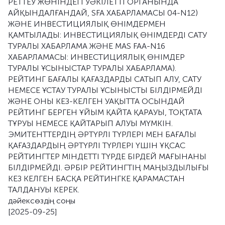
РЕТТЕУ ЖӨНІНДЕГІ УӘКІЛЕТТІ ОРГАНЫНДА
АЙҚЫНДАЛҒАНДАЙ, SFA ХАБАРЛАМАСЫ 04-N12)
ЖӘНЕ ИНВЕСТИЦИЯЛЫҚ ӨНІМДЕРМЕН
ҚАМТЫЛАДЫ: ИНВЕСТИЦИЯЛЫҚ ӨНІМДЕРДІ САТУ
ТУРАЛЫ ХАБАРЛАМА ЖӘНЕ MAS FAA-N16
ХАБАРЛАМАСЫ: ИНВЕСТИЦИЯЛЫҚ ӨНІМДЕР
ТУРАЛЫ ҰСЫНЫСТАР ТУРАЛЫ ХАБАРЛАМА).
РЕЙТИНГ БАҒАЛЫ ҚАҒАЗДАРДЫ САТЫП АЛУ, САТУ
НЕМЕСЕ ҰСТАУ ТУРАЛЫ ҰСЫНЫСТЫ БІЛДІРМЕЙДІ
ЖӘНЕ ОНЫ КЕЗ-КЕЛГЕН УАҚЫТТА ОСЫНДАЙ
РЕЙТИНГ БЕРГЕН ҰЙЫМ ҚАЙТА ҚАРАУЫ, ТОҚТАТА
ТҰРУЫ НЕМЕСЕ ҚАЙТАРЫП АЛУЫ МҮМКІН.
ЭМИТЕНТТЕРДІҢ ӘРТҮРЛІ ТҮРЛЕРІ МЕН БАҒАЛЫ
ҚАҒАЗДАРДЫҢ ӘРТҮРЛІ ТҮРЛЕРІ ҮШІН ҰҚСАС
РЕЙТИНГТЕР МІНДЕТТІ ТҮРДЕ БІРДЕЙ МАҒЫНАНЫ
БІЛДІРМЕЙДІ. ӘРБІР РЕЙТИНГТІҢ МАҢЫЗДЫЛЫҒЫ
КЕЗ КЕЛГЕН БАСҚА РЕЙТИНГКЕ ҚАРАМАСТАН
ТАЛДАНУЫ КЕРЕК.
дәйексөздің соңы
[2025-09-25]