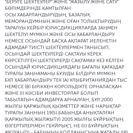
"БЕРУГЕ ШЕКТЕУЛЕР" ЖӘНЕ "ЖАЗЫЛУ ЖӘНЕ САТУ"
БӨЛІМДЕРІНДЕ ҚАМТЫЛҒАН.
ОСЫ ХАБАРЛАНДЫРУДЫҢ, БАЗАЛЫҚ
МЕМОРАНДУМНЫҢ ЖӘНЕ ОҒАН ТОЛЫҚТЫРУДЫҢ
ТАРАЛУЫ КЕЙБІР ЮРИСДИКЦИЯЛАРДА ЗАҢМЕН
ШЕКТЕЛУІ МҮМКІН ЖӘНЕ ОСЫ ХАБАРЛАНДЫРУ
НЕМЕСЕ ОСЫНДАЙ БАСҚА АҚПАРАТ ИЕЛЕНЕТІН
АДАМДАР ТИІСТІ ШЕКТЕУЛЕРМЕН ТАНЫСЫП,
ОСЫНДАЙ ШЕКТЕУЛЕРДІ САҚТАУЫ КЕРЕК.
КӨРСЕТІЛГЕН ШЕКТЕУЛЕРДІ САҚТАМАУ КЕЗ КЕЛГЕН
ОСЫНДАЙ ЮРИСДИКЦИЯДАҒЫ БАҒАЛЫ ҚАҒАЗДАР
ТУРАЛЫ ЗАҢНАМАНЫ БҰЗУДЫ БІЛДІРУІ МҮМКІН.
БҰЛ ХАБАРЛАНДЫРУ ТЕК (А) ҰЛЫБРИТАНИЯДАН ТЫС
НЕМЕСЕ (В) БІРІККЕН КОРОЛЬДІКТЕ ОРНАЛАСҚАН
ЖӘНЕ (I) КӘСІБИ ИНВЕСТОРЛАР БОЛЫП
ТАБЫЛАТЫН АДАМДАРҒА АРНАЛҒАН, БҰЛ 2000
ЖЫЛҒЫ ҚАРЖЫЛЫҚ ҚЫЗМЕТТЕР ЖӘНЕ НАРЫҚТАР
ТУРАЛЫ ЗАҢНЫҢ 19(5) БАБЫНДА АНЫҚТАЛҒАН
(ҚАРЖЫЛЫҚ ЖЫЛЖЫТУ) 2005 ЖЫЛҒЫ БҰЙРЫҚТЫҢ
ӨЗГЕРТУЛЕРІМЕН ("БҰЙРЫҚ"), НЕ (II) БҰЙРЫҚТЫҢ
49(2)(А)-(D) - БАБЫНЫҢ ҚОЛДАНЫСЫНА ЖАТАДЫ (ІРІ