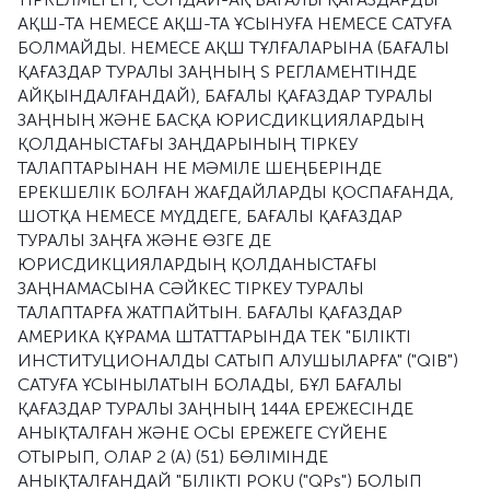
АҚШ-ТА НЕМЕСЕ АҚШ-ТА ҰСЫНУҒА НЕМЕСЕ САТУҒА
БОЛМАЙДЫ. НЕМЕСЕ АҚШ ТҰЛҒАЛАРЫНА (БАҒАЛЫ
ҚАҒАЗДАР ТУРАЛЫ ЗАҢНЫҢ S РЕГЛАМЕНТІНДЕ
АЙҚЫНДАЛҒАНДАЙ), БАҒАЛЫ ҚАҒАЗДАР ТУРАЛЫ
ЗАҢНЫҢ ЖӘНЕ БАСҚА ЮРИСДИКЦИЯЛАРДЫҢ
ҚОЛДАНЫСТАҒЫ ЗАҢДАРЫНЫҢ ТІРКЕУ
ТАЛАПТАРЫНАН НЕ МӘМІЛЕ ШЕҢБЕРІНДЕ
ЕРЕКШЕЛІК БОЛҒАН ЖАҒДАЙЛАРДЫ ҚОСПАҒАНДА,
ШОТҚА НЕМЕСЕ МҮДДЕГЕ, БАҒАЛЫ ҚАҒАЗДАР
ТУРАЛЫ ЗАҢҒА ЖӘНЕ ӨЗГЕ ДЕ
ЮРИСДИКЦИЯЛАРДЫҢ ҚОЛДАНЫСТАҒЫ
ЗАҢНАМАСЫНА СӘЙКЕС ТІРКЕУ ТУРАЛЫ
ТАЛАПТАРҒА ЖАТПАЙТЫН. БАҒАЛЫ ҚАҒАЗДАР
АМЕРИКА ҚҰРАМА ШТАТТАРЫНДА ТЕК "БІЛІКТІ
ИНСТИТУЦИОНАЛДЫ САТЫП АЛУШЫЛАРҒА" ("QIB")
САТУҒА ҰСЫНЫЛАТЫН БОЛАДЫ, БҰЛ БАҒАЛЫ
ҚАҒАЗДАР ТУРАЛЫ ЗАҢНЫҢ 144А ЕРЕЖЕСІНДЕ
АНЫҚТАЛҒАН ЖӘНЕ ОСЫ ЕРЕЖЕГЕ СҮЙЕНЕ
ОТЫРЫП, ОЛАР 2 (A) (51) БӨЛІМІНДЕ
АНЫҚТАЛҒАНДАЙ "БІЛІКТІ POKU ("QPs") БОЛЫП