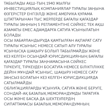
ТАБЫЛАДЫ АҚШ-ТЫҢ 1940 ЖЫЛҒЫ
ИНВЕСТИЦИЯЛЫҚ КОМПАНИЯЛАР ТУРАЛЫ ЗАҢЫНА
ӨЗГЕРІСТЕР ЕНГІЗІЛДІ ЖӘНЕ АМЕРИКА ҚҰРАМА
ШТАТТАРЫНАН ТЫС ЖЕРЛЕРДЕ БАҒАЛЫ ҚАҒАЗДАР
ТУРАЛЫ ЗАҢНЫҢ S РЕГЛАМЕНТІНЕ СӘЙКЕС ТЕК АҚШ
АЗАМАТЫ ЕМЕС АДАМДАРҒА САТУҒА ҰСЫНЫЛАТЫН
БОЛАДЫ.
ОСЫ ХАБАРЛАНДЫРУДА ҚАМТЫЛҒАН АҚПАРАТ САТУ
ТУРАЛЫ ҰСЫНЫС НЕМЕСЕ САТЫП АЛУ ТУРАЛЫ
ҰСЫНЫСҚА ШАҚЫРУ БОЛЫП ТАБЫЛМАЙДЫ ЖӘНЕ
КЕЗ КЕЛГЕН ОСЫНДАЙ ЮРИСДИКЦИЯНЫҢ БАҒАЛЫ
ҚАҒАЗДАР ТУРАЛЫ ЗАҢНАМАСЫНА СӘЙКЕС
ТІРКЕУГЕ, ТІРКЕУДЕН БОСАТУҒА НЕМЕСЕ БІЛІКТІЛІККЕ
ДЕЙІН МҰНДАЙ ҰСЫНЫС, ШАҚЫРУ НЕМЕСЕ САТУ
ЗАҢСЫЗ БОЛАТЫН КЕЗ КЕЛГЕН ЮРИСДИКЦИЯДА
САТЫЛМАЙДЫ.
ОБЛИГАЦИЯЛАРДЫ ҰСЫНУҒА, САТУҒА ЖӘНЕ БЕРУГЕ,
СОНДАЙ-АҚ БАЗАЛЫҚ МЕМОРАНДУМДЫ ТАРАТУҒА
ОСЫ ЖӘНЕ БАСҚА ДА ШЕКТЕУЛЕРДІҢ
СИПАТТАМАСЫ БАЗАЛЫҚ МЕМОРАНДУМНЫҢ