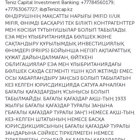
Teniz Capital Investment Banking: +77784560179;
+77763067727; ib@Tenizcap.kz
ӨНДІРУШІНІҢ МАҚСАТТЫ НАРЫҒЫ (MIFID II/UK
MIFIR, ӨНІМДІ БАСҚАРУ) ТЕК БІЛІКТІ КОНТРАГЕНТТЕР
МЕН КӘСІБИ ТҰТЫНУШЫЛАР БОЛЫП ТАБЫЛАДЫ.
ЕЭА МЕН ҰЛЫБРИТАНИЯДА БӨЛШЕК ЖӘНЕ
САҚТАНДЫРУ ҚҰРЫЛЫМДЫҚ ИНВЕСТИЦИЯЛЫҚ
ӨНІМДЕРІ (PRIIPS) БОЙЫНША НЕГІЗГІ АҚПАРАТТЫҚ
ҚҰЖАТ ДАЙЫНДАЛМАҒАН, ӨЙТКЕНІ
ОБЛИГАЦИЯЛАР ЕЭА МЕН ҰЛЫБРИТАНИЯДАҒЫ
БӨЛШЕК САУДА СЕГМЕНТІ ҮШІН ҚОЛ ЖЕТІМДІ ЕМЕС.
ОСЫ ХАБАРЛАНДЫРУ ЗАҢСЫЗ БОЛЫП ТАБЫЛАТЫН
КЕЗ КЕЛГЕН ЮРИСДИКЦИЯДА САТУҒА АРНАЛҒАН
БАҒАЛЫ ҚАҒАЗДАРДЫҢ ҰСЫНЫСЫ БОЛЫП
ТАБЫЛМАЙДЫ. БАҒАЛЫ ҚАҒАЗДАР АҚШ-ТЫҢ 1933
ЖЫЛҒЫ БАҒАЛЫ ҚАҒАЗДАР ТУРАЛЫ ЗАҢЫНА
("БАҒАЛЫ ҚАҒАЗДАР ТУРАЛЫ ЗАҢ") НЕМЕСЕ АҚШ-ТЫҢ
КЕЗ-КЕЛГЕН ШТАТЫНЫҢ НЕМЕСЕ БАСҚА
ЮРИСДИКЦИЯСЫНЫҢ БАҒАЛЫ ҚАҒАЗДАР ТУРАЛЫ
ЗАҢДАРЫНА СӘЙКЕС ТІРКЕЛМЕГЕН НЕМЕСЕ
ТІРКЕЛМЕГЕН, СОНДАЙ-АҚ БАҒАЛЫ ҚАҒАЗДАРДЫ