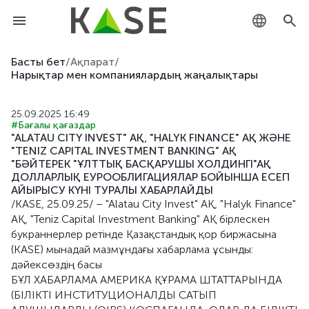
KZ
Басты бет
/
Ақпарат
/
Нарықтар мен компаниялардың жаңалықтары
RU
25.09.2025 16:49
EN
#Бағалы қағаздар
"ALATAU CITY INVEST" АҚ, "HALYK FINANCE" АҚ ЖӘНЕ
"TENIZ CAPITAL INVESTMENT BANKING" АҚ
"БӘЙТЕРЕК "ҰЛТТЫҚ БАСҚАРУШЫ ХОЛДИНГІ"АҚ
ДОЛЛАРЛЫҚ ЕУРООБЛИГАЦИЯЛАР БОЙЫНША ЕСЕП
АЙЫРЫСУ КҮНІ ТУРАЛЫ ХАБАРЛАЙДЫ
/KASE, 25.09.25/ – "Alatau City Invest" АҚ, "Halyk Finance"
АҚ, "Teniz Capital Investment Banking" АҚ бірлескен
букраннерлер ретінде Қазақстандық қор биржасына
(KASE) мынадай мазмұндағы хабарлама ұсынды:
дәйексөздің басы
БҰЛ ХАБАРЛАМА АМЕРИКА ҚҰРАМА ШТАТТАРЫНДА
(БІЛІКТІ ИНСТИТУЦИОНАЛДЫ САТЫП