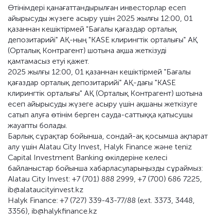
Өтінімдері қанағаттандырылған инвесторлар есеп
айырысуды жүзеге асыру үшін 2025 жылғы 12:00, 01
қазаннан кешіктірмей "Бағалы қағаздар орталық
депозитарийі" АҚ-ның "KASE клирингтік орталығы" АҚ
(Орталық Контрагент) шотына ақша жеткізуді
қамтамасыз етуі қажет.
2025 жылғы 12:00, 01 қазаннан кешіктірмей "Бағалы
қағаздар орталық депозитарийі" АҚ-дағы "KASE
клирингтік орталығы" АҚ (Орталық Контрагент) шотына
есеп айырысуды жүзеге асыру үшін ақшаны жеткізуге
сатып алуға өтінім берген сауда-саттыққа қатысушы
жауапты болады.
Барлық сұрақтар бойынша, сондай-ақ қосымша ақпарат
алу үшін Alatau City Invest, Halyk Finance және teniz
Capital Investment Banking өкілдеріне келесі
байланыстар бойынша хабарласуларыңызды сұраймыз:
Alatau City Invest: +7 (701) 888 2999, +7 (700) 686 7225,
ib@alataucityinvest.kz
Halyk Finance: +7 (727) 339-43-77/88 (ext. 3373, 3448,
3356), ib@halykfinance.kz