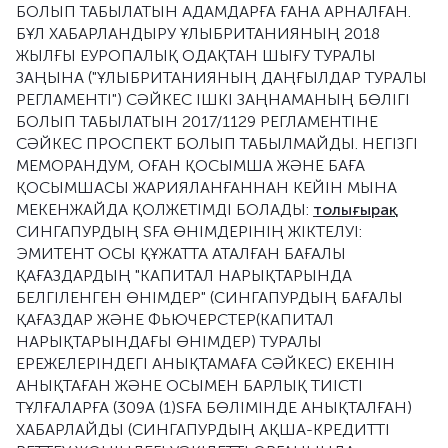
БОЛЫП ТАБЫЛАТЫН АДАМДАРҒА ҒАНА АРНАЛҒАН.
БҰЛ ХАБАРЛАНДЫРУ ҰЛЫБРИТАНИЯНЫҢ 2018
ЖЫЛҒЫ ЕУРОПАЛЫҚ ОДАҚТАН ШЫҒУ ТУРАЛЫ
ЗАҢЫНА ("ҰЛЫБРИТАНИЯНЫҢ ДАҢҒЫЛДАР ТУРАЛЫ
РЕГЛАМЕНТІ") СӘЙКЕС ІШКІ ЗАҢНАМАНЫҢ БӨЛІГІ
БОЛЫП ТАБЫЛАТЫН 2017/1129 РЕГЛАМЕНТІНЕ
СӘЙКЕС ПРОСПЕКТ БОЛЫП ТАБЫЛМАЙДЫ. НЕГІЗГІ
МЕМОРАНДУМ, ОҒАН ҚОСЫМША ЖӘНЕ БАҒА
ҚОСЫМШАСЫ ЖАРИЯЛАНҒАННАН КЕЙІН МЫНА
МЕКЕНЖАЙДА ҚОЛЖЕТІМДІ БОЛАДЫ:
толығырақ
СИНГАПУРДЫҢ SFA ӨНІМДЕРІНІҢ ЖІКТЕЛУІ:
ЭМИТЕНТ ОСЫ ҚҰЖАТТА АТАЛҒАН БАҒАЛЫ
ҚАҒАЗДАРДЫҢ "КАПИТАЛ НАРЫҚТАРЫНДА
БЕЛГІЛЕНГЕН ӨНІМДЕР" (СИНГАПУРДЫҢ БАҒАЛЫ
ҚАҒАЗДАР ЖӘНЕ ФЬЮЧЕРСТЕР(КАПИТАЛ
НАРЫҚТАРЫНДАҒЫ ӨНІМДЕР) ТУРАЛЫ
ЕРЕЖЕЛЕРІНДЕГІ АНЫҚТАМАҒА СӘЙКЕС) ЕКЕНІН
АНЫҚТАҒАН ЖӘНЕ ОСЫМЕН БАРЛЫҚ ТИІСТІ
ТҰЛҒАЛАРҒА (309A (1)SFA БӨЛІМІНДЕ АНЫҚТАЛҒАН)
ХАБАРЛАЙДЫ (СИНГАПУРДЫҢ АҚША-КРЕДИТТІ